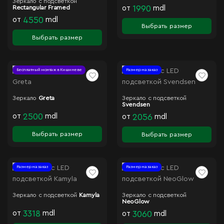
Зеркало с подсветкой
Rectangular Framed
от
1990
mdl
от
4550
mdl
Выбрать размер
Выбрать размер
Бесплатный монтаж в Кишиневе
Размер на заказ
Зеркало
Greta
Зеркало с подсветкой
Svendsen
от
2500
mdl
от
2056
mdl
Выбрать размер
Выбрать размер
Размер на заказ
Размер на заказ
Зеркало с подсветкой
Kamyla
Зеркало с подсветкой
NeoGlow
от
3318
mdl
от
3060
mdl