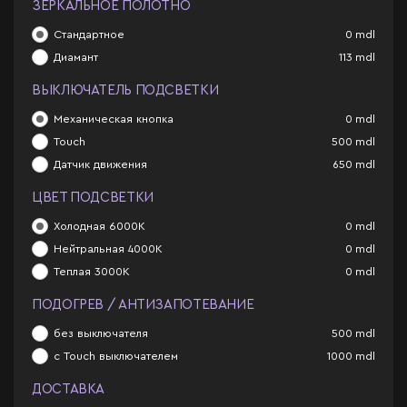
ЗЕРКАЛЬНОЕ ПОЛОТНО
Стандартное
0
mdl
Диамант
113
mdl
ВЫКЛЮЧАТЕЛЬ ПОДСВЕТКИ
Механическая кнопка
0
mdl
Touch
500
mdl
Датчик движения
650
mdl
ЦВЕТ ПОДСВЕТКИ
Холодная 6000К
0
mdl
Нейтральная 4000К
0
mdl
Теплая 3000К
0
mdl
ПОДОГРЕВ / АНТИЗАПОТЕВАНИЕ
без выключателя
500
mdl
с Touch выключателем
1000
mdl
ДОСТАВКА