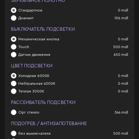
ЗЕРКАЛЬНОЕ ПОЛОТНО
Стандартное
0
mdl
Диамант
106
mdl
ВЫКЛЮЧАТЕЛЬ ПОДСВЕТКИ
Механическая кнопка
0
mdl
Touch
500
mdl
Датчик движения
650
mdl
ЦВЕТ ПОДСВЕТКИ
Холодная 6000К
0
mdl
Нейтральная 4000К
0
mdl
Теплая 3000К
0
mdl
РАССЕИВАТЕЛЬ ПОДСВЕТКИ
Орг стекло
344
mdl
ПОДОГРЕВ / АНТИЗАПОТЕВАНИЕ
без выключателя
500
mdl