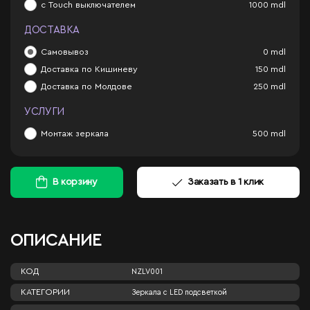
с Touch выключателем
1000
mdl
ДОСТАВКА
Самовывоз
0
mdl
Доставка по Кишиневу
150
mdl
Доставка по Молдове
250
mdl
УСЛУГИ
Монтаж зеркала
500
mdl
В корзину
Заказать в 1 клик
ОПИСАНИЕ
КОД
NZLV001
КАТЕГОРИИ
Зеркала c LED подсветкой