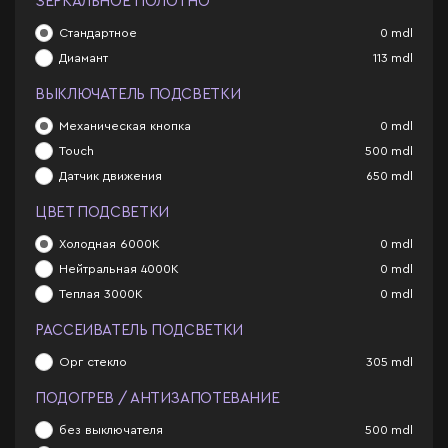
ЗЕРКАЛЬНОЕ ПОЛОТНО
Стандартное
0
mdl
Диамант
113
mdl
ВЫКЛЮЧАТЕЛЬ ПОДСВЕТКИ
Механическая кнопка
0
mdl
Touch
500
mdl
Датчик движения
650
mdl
ЦВЕТ ПОДСВЕТКИ
Холодная 6000К
0
mdl
Нейтральная 4000К
0
mdl
Теплая 3000К
0
mdl
РАССЕИВАТЕЛЬ ПОДСВЕТКИ
Орг стекло
305
mdl
ПОДОГРЕВ / АНТИЗАПОТЕВАНИЕ
без выключателя
500
mdl