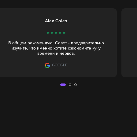
Alex Coles
★
★
★
★
★
В общем рекомендую. Совет - предварительно
изучите, что именно хотите сэкономите кучу
времени и нервов.
GOOGLE
мм — круглое зеркало с
еркала c LED подсветкой с передней LED-подсветкой по контуру. 
, а стоимость начинается от 2,282 mdl в зависимости от выбранны