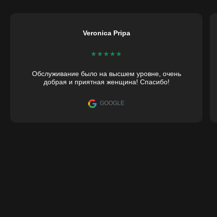
Veronica Pripa
★
★
★
★
★
Обслуживание было на высшем уровне, очень
добрая и приятная женщина! Спасибо!
GOOGLE
Jacquiline 500 × 500 
Зеркало Jacquiline — современная круглая модель из категории З
Размер 500 × 500 мм можно выбрать индивидуально под ваш проект
Преимущества модели Jacquiline:
- Универсальная круглая форма