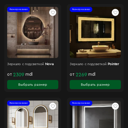
Размер на заказ
Размер на заказ
Зеркало с подсветкой
Nova
Зеркало с подсветкой
Pointer
от
2309
mdl
от
2269
mdl
Выбрать размер
Выбрать размер
Размер на заказ
Размер на заказ