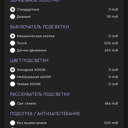
ЗЕРКАЛЬНОЕ ПОЛОТНО
Стандартное
0
mdl
Диамант
113
mdl
ВЫКЛЮЧАТЕЛЬ ПОДСВЕТКИ
Механическая кнопка
0
mdl
Touch
500
mdl
Датчик движения
650
mdl
ЦВЕТ ПОДСВЕТКИ
Холодная 6000К
0
mdl
Нейтральная 4000К
0
mdl
Теплая 3000К
0
mdl
РАССЕИВАТЕЛЬ ПОДСВЕТКИ
Орг стекло
486
mdl
ПОДОГРЕВ / АНТИЗАПОТЕВАНИЕ
без выключателя
500
mdl