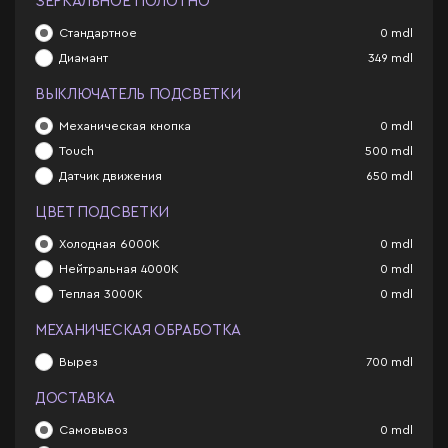
ЗЕРКАЛЬНОЕ ПОЛОТНО
Стандартное
0
mdl
Диамант
349
mdl
ВЫКЛЮЧАТЕЛЬ ПОДСВЕТКИ
Механическая кнопка
0
mdl
Touch
500
mdl
Датчик движения
650
mdl
ЦВЕТ ПОДСВЕТКИ
Холодная 6000К
0
mdl
Нейтральная 4000К
0
mdl
Теплая 3000К
0
mdl
МЕХАНИЧЕСКАЯ ОБРАБОТКА
Вырез
700
mdl
ДОСТАВКА
Самовывоз
0
mdl