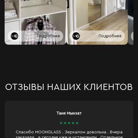
Подробнее
Подробнее
ОТЗЫВЫ НАШИХ КЛИЕНТОВ
Natalia Bosii
★
★
★
★
ьна . Вчера
Здравствуйте. Благодарю за своевре
 . Отдельное