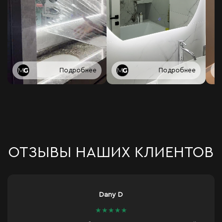
Подробнее
Подробнее
ОТЗЫВЫ НАШИХ КЛИЕНТОВ
 D
Alexandr Mi
★
★
★
★
★
★