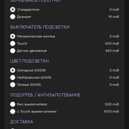
ЗЕРКАЛЬНОЕ ПОЛОТНО
Стандартное
0
mdl
Диамант
91
mdl
ВЫКЛЮЧАТЕЛЬ ПОДСВЕТКИ
Механическая кнопка
0
mdl
Touch
500
mdl
Датчик движения
650
mdl
ЦВЕТ ПОДСВЕТКИ
Холодная 6000К
0
mdl
Нейтральная 4000К
0
mdl
Теплая 3000К
0
mdl
ПОДОГРЕВ / АНТИЗАПОТЕВАНИЕ
без выключателя
500
mdl
с Touch выключателем
1000
mdl
ДОСТАВКА