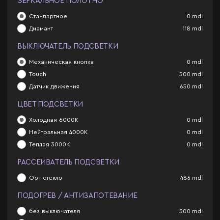
ЗЕРКАЛЬНОЕ ПОЛОТНО
Стандартное
0
mdl
Диамант
118
mdl
ВЫКЛЮЧАТЕЛЬ ПОДСВЕТКИ
Механическая кнопка
0
mdl
Touch
500
mdl
Датчик движения
650
mdl
ЦВЕТ ПОДСВЕТКИ
Холодная 6000К
0
mdl
Нейтральная 4000К
0
mdl
Теплая 3000К
0
mdl
РАССЕИВАТЕЛЬ ПОДСВЕТКИ
Орг стекло
486
mdl
ПОДОГРЕВ / АНТИЗАПОТЕВАНИЕ
без выключателя
500
mdl