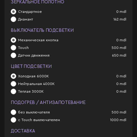
ЗЕРКАЛЬНОЕ ПОЛОТНО
Стандартное
0
mdl
Диамант
142
mdl
ВЫКЛЮЧАТЕЛЬ ПОДСВЕТКИ
Механическая кнопка
0
mdl
Touch
500
mdl
Датчик движения
650
mdl
ЦВЕТ ПОДСВЕТКИ
Холодная 6000К
0
mdl
Нейтральная 4000К
0
mdl
Теплая 3000К
0
mdl
ПОДОГРЕВ / АНТИЗАПОТЕВАНИЕ
без выключателя
500
mdl
с Touch выключателем
1000
mdl
ДОСТАВКА