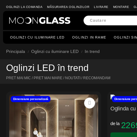
OGLINZI LA COMANDA
MĂSURAREA OGLINZILOR
LIVRARE
MONTARE
G
OGLINZI CU ILUMINARE LED
OGLINZI IN RAME
OGLINZI SI
Principala
Oglinzi cu iluminare LED
In trend
Oglinzi LED în trend
PRET MAI MIC /
PRET MAI MARE /
NOUTATI /
RECOMANDAM
Dimensiune personalizată
Dimensiune pers
Oglinda cu 
226
de la