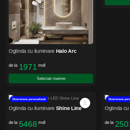
Oglinda cu iluminare
Halo Arc
1971
de la
mdl
Selectati marime
Dimensiune personalizată
Dimensiune pers
Oglinda cu iluminare
Shine Line
Oglinda cu 
5468
250
de la
mdl
de la