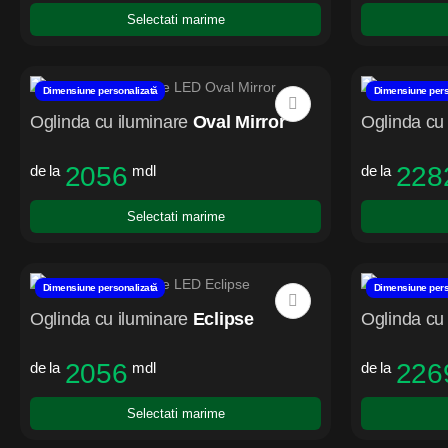
Selectati marime
Dimensiune personalizată
Dimensiune pers
Oglinda cu iluminare
Oval Mirror
Oglinda cu 
2056
228
de la
mdl
de la
Selectati marime
Dimensiune personalizată
Dimensiune pers
Oglinda cu iluminare
Eclipse
Oglinda cu 
2056
226
de la
mdl
de la
Selectati marime