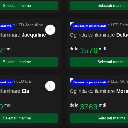
Selectati marime
Selectati marime
onalizată
Dimensiune personalizată
iluminare
Jacquiline
Oglinda cu iluminare
Delt
2
1576
mdl
de la
mdl
Selectati marime
Selectati marime
onalizată
Dimensiune personalizată
iluminare
Ela
Oglinda cu iluminare
Mora
9
3769
mdl
de la
mdl
Selectati marime
Selectati marime