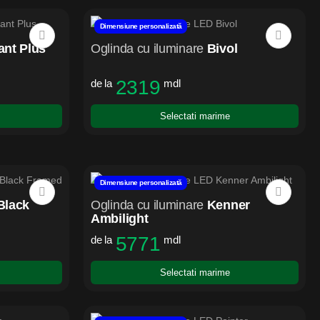
Dimensiune personalizată
ant Plus
Oglinda cu iluminare
Bivol
2319
de la
mdl
Selectati marime
Dimensiune personalizată
Black
Oglinda cu iluminare
Kenner
Ambilight
5771
de la
mdl
Selectati marime