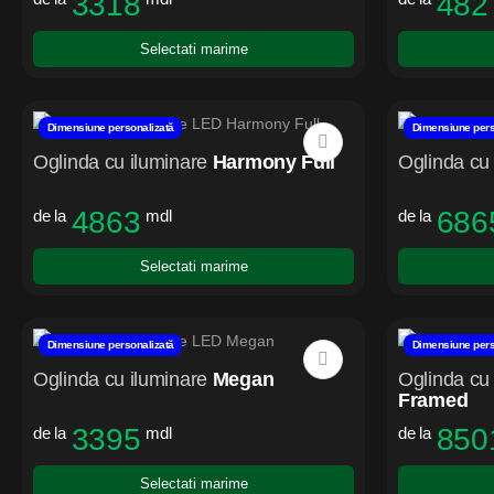
3318
482
Selectati marime
Dimensiune personalizată
Dimensiune pers
Oglinda cu iluminare
Harmony Full
Oglinda cu 
4863
686
de la
mdl
de la
Selectati marime
Dimensiune personalizată
Dimensiune pers
Oglinda cu iluminare
Megan
Oglinda cu 
Framed
3395
850
de la
mdl
de la
Selectati marime