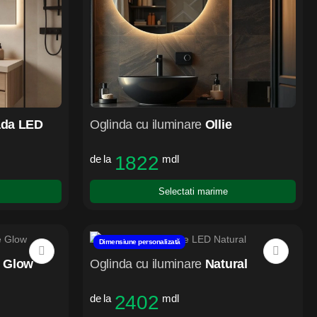
da LED
Oglinda cu iluminare
Ollie
1822
de la
mdl
Selectati marime
Dimensiune personalizată
 Glow
Oglinda cu iluminare
Natural
2402
de la
mdl