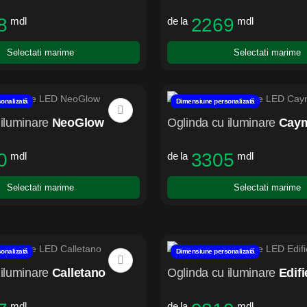
8
2269
mdl
de la
mdl
Selectati marime
Selectati marime
onalizată
Dimensiune personalizată
iluminare
NeoGlow
Oglinda cu iluminare
Cay
0
3305
mdl
de la
mdl
Selectati marime
Selectati marime
onalizată
Dimensiune personalizată
iluminare
Calletano
Oglinda cu iluminare
Edif
mdl
de la
mdl