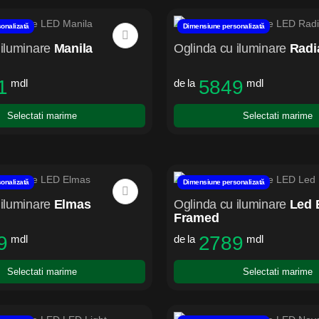
onalizată
Dimensiune personalizată
iluminare
Manila
Oglinda cu iluminare
Radi
1
5849
mdl
de la
mdl
Selectati marime
Selectati marime
onalizată
Dimensiune personalizată
iluminare
Elmas
Oglinda cu iluminare
Led 
Framed
9
2789
mdl
de la
mdl
Selectati marime
Selectati marime