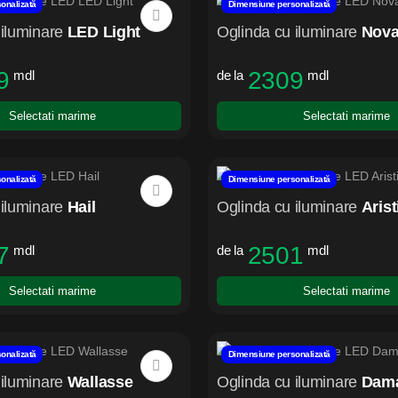
onalizată
Dimensiune personalizată
iluminare
LED Light
Oglinda cu iluminare
Nov
9
2309
mdl
de la
mdl
Selectati marime
Selectati marime
onalizată
Dimensiune personalizată
iluminare
Hail
Oglinda cu iluminare
Arist
7
2501
mdl
de la
mdl
Selectati marime
Selectati marime
onalizată
Dimensiune personalizată
iluminare
Wallasse
Oglinda cu iluminare
Dama