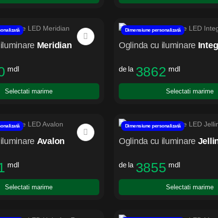
onalizată
Dimensiune personalizată
iluminare
Meridian
Oglinda cu iluminare
Inte
0
3862
mdl
de la
mdl
Selectati marime
Selectati marime
onalizată
Dimensiune personalizată
iluminare
Avalon
Oglinda cu iluminare
Jelli
1
3855
mdl
de la
mdl
Selectati marime
Selectati marime