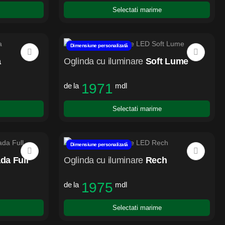
Selectati marime
Dimensiune personalizată
a
Oglinda cu iluminare
Soft Lume
1971
de la
mdl
Selectati marime
Dimensiune personalizată
da Full
Oglinda cu iluminare
Rech
1975
de la
mdl
Selectati marime