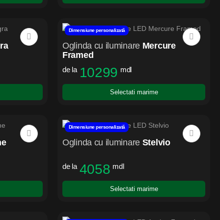
Dimensiune personalizată
gra
Oglinda cu iluminare
Mercure
Framed
10299
de la
mdl
Selectati marime
Dimensiune personalizată
ne
Oglinda cu iluminare
Stelvio
4058
de la
mdl
Selectati marime