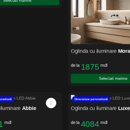
Selectati marime
Oglinda cu iluminare
Mora
1875
de la
mdl
Selectati marime
onalizată
Dimensiune personalizată
iluminare
Abbie
Oglinda cu iluminare
Luxe
1
4084
mdl
de la
mdl