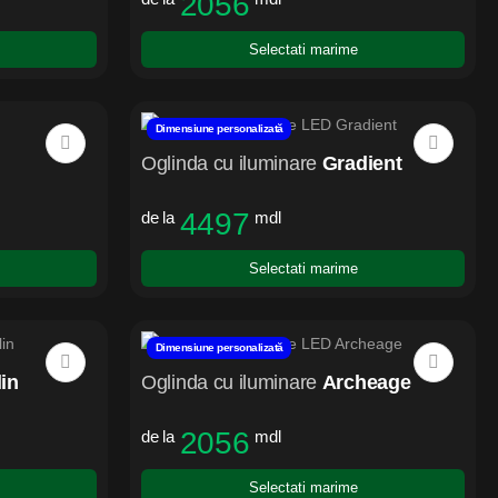
2056
Selectati marime
Dimensiune personalizată
Oglinda cu iluminare
Gradient
4497
de la
mdl
Selectati marime
Dimensiune personalizată
lin
Oglinda cu iluminare
Archeage
2056
de la
mdl
Selectati marime