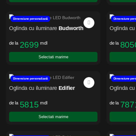
Dimensiune personalizată
Dimensiune pers
Oglinda cu iluminare
Budworth
Oglinda cu 
2699
805
de la
mdl
de la
Selectati marime
Dimensiune personalizată
Dimensiune pers
Oglinda cu iluminare
Edifier
Oglinda cu 
5815
787
de la
mdl
de la
Selectati marime