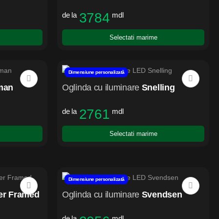
3784
de la
mdl
Selectati marime
Dimensiune personalizată
man
Oglinda cu iluminare
Snelling
2761
de la
mdl
Selectati marime
Dimensiune personalizată
ier Framed
Oglinda cu iluminare
Svendsen
de la
mdl