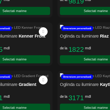
7
9819
Selectati marime
Selectati marime
onalizată
Dimensiune personalizată
iluminare
Kenner Front
Oglinda cu iluminare
Riaz
5
1822
mdl
de la
mdl
Selectati marime
Selectati marime
onalizată
Dimensiune personalizată
iluminare
Gradient
Oglinda cu iluminare
Kayt
1
3171
mdl
de la
mdl
Selectati marime
Selectati marime