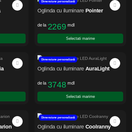
Dimensiune personalizată
a
Oglinda cu iluminare
Pointer
2269
de la
mdl
Selectati marime
Dimensiune personalizată
ia
Oglinda cu iluminare
AuraLight
3748
de la
mdl
Selectati marime
Dimensiune personalizată
rion
Oglinda cu iluminare
Coolranny