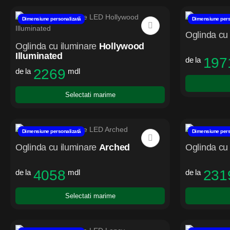
Dimensiune personalizată
Dimensiune pers
Oglinda cu 
Oglinda cu iluminare
Hollywood
Illuminated
197
de la
2269
de la
mdl
Selectati marime
Dimensiune personalizată
Dimensiune pers
Oglinda cu iluminare
Arched
Oglinda cu 
4058
231
de la
mdl
de la
Selectati marime