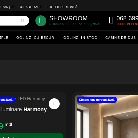
ARANȚIE
COLABORARE
LOCURI DE MUNCĂ
SHOWROOM
068 69
STRADA UZINELOR 5A, CHIȘINĂU
TELEFON PEN
MPLE
OGLINZI CU BECURI
OGLINZI IN STOC
CABINE DE DUS
onalizată
Dimensiune personalizată
iluminare
Harmony
9
mdl