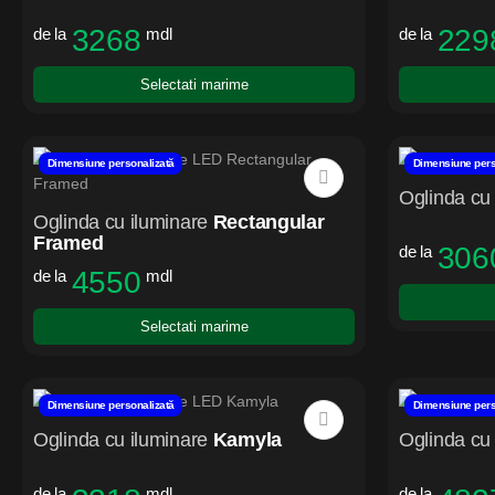
3268
229
de la
mdl
de la
Selectati marime
Dimensiune personalizată
Dimensiune pers
Oglinda cu 
Oglinda cu iluminare
Rectangular
Framed
306
de la
4550
de la
mdl
Selectati marime
Dimensiune personalizată
Dimensiune pers
Oglinda cu iluminare
Kamyla
Oglinda cu 
de la
mdl
de la