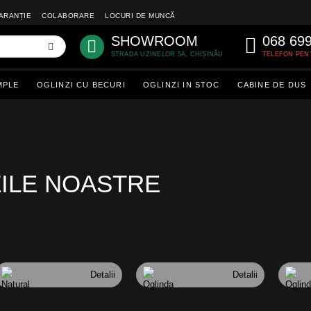
ARANȚIE
COLABORARE
LOCURI DE MUNCĂ
SHOWROOM
068 69
STRADA UZINELOR 5A, CHIȘINĂU
TELEFON PEN
MPLE
OGLINZI CU BECURI
OGLINZI IN STOC
CABINE DE DUS
ZILE NOASTRE
Detalii
Detalii