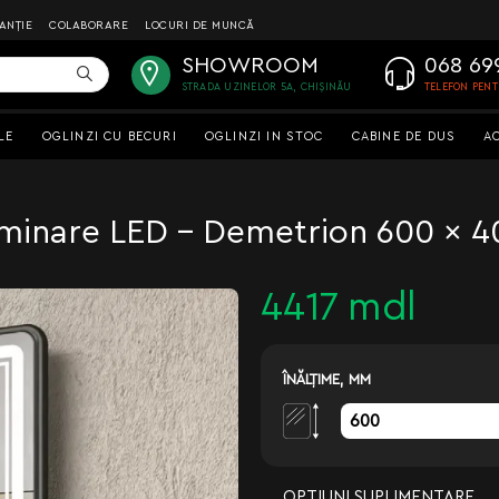
ANȚIE
COLABORARE
LOCURI DE MUNCĂ
SHOWROOM
068 69
STRADA UZINELOR 5A, CHIȘINĂU
TELEFON PEN
LE
OGLINZI CU BECURI
OGLINZI IN STOC
CABINE DE DUS
A
luminare LED - Demetrion 600 x
4417 mdl
ÎNĂLŢIME, MM
OPȚIUNI SUPLIMENTARE