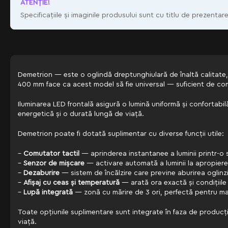
ATENŢIE!
Specificațiile și imaginile produsului sunt cu titlu de prezentare
Demetrion — este o oglindă dreptunghiulară de înaltă calitate, 
400 mm face ca acest model să fie universal — suficient de comp
Iluminarea LED frontală asigură o lumină uniformă și confortabilă
energetică și o durată lungă de viață.
Demetrion poate fi dotată suplimentar cu diverse funcții utile:
–
Comutator tactil
— aprinderea instantanee a luminii printr-o 
–
Senzor de mișcare
— activare automată a luminii la apropiere, 
–
Dezaburire
— sistem de încălzire care previne aburirea oglinz
–
Afișaj cu ceas și temperatură
— arată ora exactă și condițiile
–
Lupă integrată
— zonă cu mărire de 3 ori, perfectă pentru mac
Toate opțiunile suplimentare sunt integrate în faza de producție,
viață.