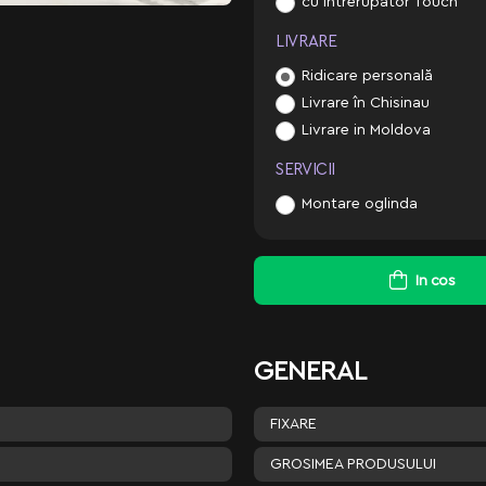
cu intrerupator Touch
LIVRARE
Ridicare personală
Livrare în Chisinau
Livrare in Moldova
SERVICII
Montare oglinda
In cos
GENERAL
FIXARE
GROSIMEA PRODUSULUI