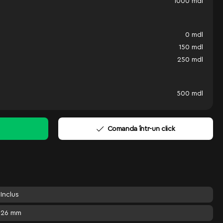
1000
mdl
0
mdl
150
mdl
250
mdl
500
mdl
Comanda într-un click
Inclus
26 mm