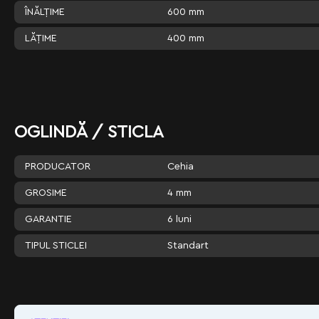
600 mm
ÎNĂLŢIME
400 mm
LĂŢIME
OGLINDĂ / STICLA
Cehia
PRODUCATOR
4 mm
GROSIME
6 luni
GARANTIE
Standart
TIPUL STICLEI