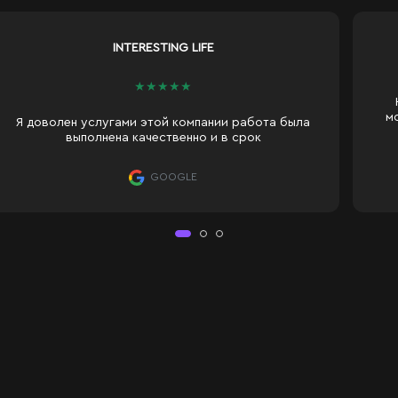
llIII IIlll
★
★
★
★
★
Нам все понравилось, особенной малой - не
может оторваться от зеркала. Сроки обычные,
Da
ничего сверхъестественного, но установка
оперативная
GOOGLE
ă cu iluminare LED - De
minare LED modernă pe conturul frontal. Este ideală pentru utilizarea
 umbre — un avantaj esențial pentru aplicarea machiajului sau îngrijire
 atingere.