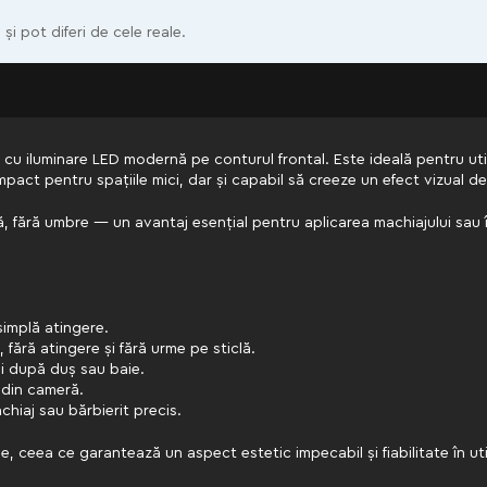
 și pot diferi de cele reale.
cu iluminare LED modernă pe conturul frontal. Este ideală pentru util
act pentru spațiile mici, dar și capabil să creeze un efect vizual de 
, fără umbre — un avantaj esențial pentru aplicarea machiajului sau îngr
simplă atingere.
fără atingere și fără urme pe sticlă.
ii după duș sau baie.
 din cameră.
hiaj sau bărbierit precis.
 ceea ce garantează un aspect estetic impecabil și fiabilitate în util