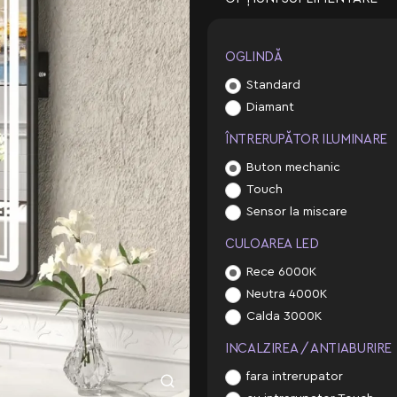
OGLINDĂ
Standard
Diamant
ÎNTRERUPĂTOR ILUMINARE
Buton mechanic
Touch
Sensor la miscare
CULOAREA LED
Rece 6000K
Neutra 4000K
Calda 3000K
INCALZIREA / ANTIABURIRE
fara intrerupator