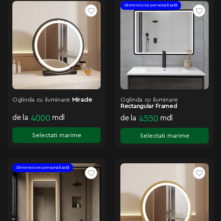
Dimensiune personalizată
Oglinda cu iluminare
Miracle
Oglinda cu iluminare
Rectangular Framed
de la
4000
mdl
de la
4550
mdl
Selectati marime
Selectati marime
Dimensiune personalizată