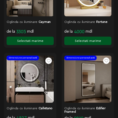
Oglinda cu iluminare
Cayman
Oglinda cu iluminare
Fortune
de la
3305
mdl
de la
4000
mdl
Selectati marime
Selectati marime
Dimensiune personalizată
Dimensiune personalizată
Oglinda cu iluminare
Calletano
Oglinda cu iluminare
Edifier
Framed
de la
mdl