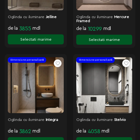
Oglinda cu iluminare
Jelline
Oglinda cu iluminare
Mercure
Framed
de la
3855
mdl
de la
10299
mdl
Selectati marime
Selectati marime
Dimensiune personalizată
Dimensiune personalizată
Oglinda cu iluminare
Integra
Oglinda cu iluminare
Stelvio
de la
3862
mdl
de la
4058
mdl