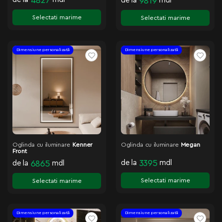
4827
de la
9819
mdl
Selectati marime
Selectati marime
Dimensiune personalizată
Dimensiune personalizată
Oglinda cu iluminare
Kenner
Oglinda cu iluminare
Megan
Front
de la
3395
mdl
de la
6865
mdl
Selectati marime
Selectati marime
Dimensiune personalizată
Dimensiune personalizată