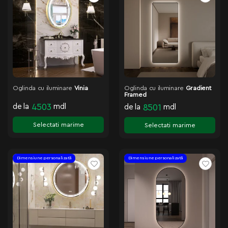
Oglinda cu iluminare
Vinia
Oglinda cu iluminare
Gradient
Framed
de la
4503
mdl
de la
8501
mdl
Selectati marime
Selectati marime
Dimensiune personalizată
Dimensiune personalizată