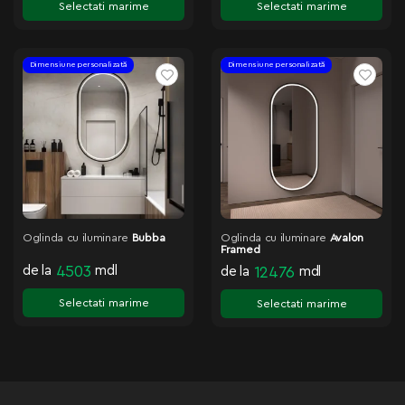
Selectati marime
Selectati marime
Dimensiune personalizată
Dimensiune personalizată
Oglinda cu iluminare
Bubba
Oglinda cu iluminare
Avalon
Framed
de la
4503
mdl
de la
12476
mdl
Selectati marime
Selectati marime