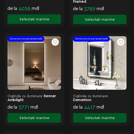
Framed
de la
4058
mdl
de la
2789
mdl
Selectati marime
Selectati marime
Dimensiune personalizată
Dimensiune personalizată
Oglinda cu iluminare
Kenner
Oglinda cu iluminare
Ambilight
Demetrion
de la
5771
mdl
de la
4417
mdl
Selectati marime
Selectati marime