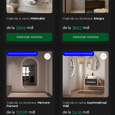
Oglinda in rama
Minimalist
Oglinda cu iluminare
Integra
de la
5896
mdl
de la
3862
mdl
Selectati marime
Selectati marime
Dimensiune personalizată
Dimensiune personalizată
Oglinda cu iluminare
Mercure
Oglinda in rama
Asymmetrical
Framed
Wall
de la
10299
mdl
de la
2416
mdl