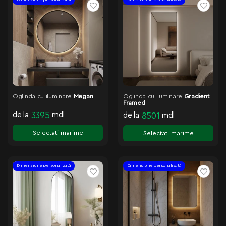
Oglinda cu iluminare
Megan
Oglinda cu iluminare
Gradient
Framed
de la
3395
mdl
de la
8501
mdl
Selectati marime
Selectati marime
Dimensiune personalizată
Dimensiune personalizată