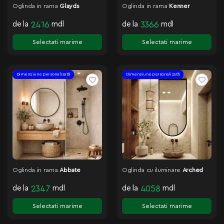
Oglinda in rama
Glayds
Oglinda in rama
Kenner
de la
2416
mdl
de la
3366
mdl
Selectati marime
Selectati marime
Dimensiune personalizată
Dimensiune personalizată
Oglinda in rama
Abbate
Oglinda cu iluminare
Arched
de la
2347
mdl
de la
4058
mdl
Selectati marime
Selectati marime