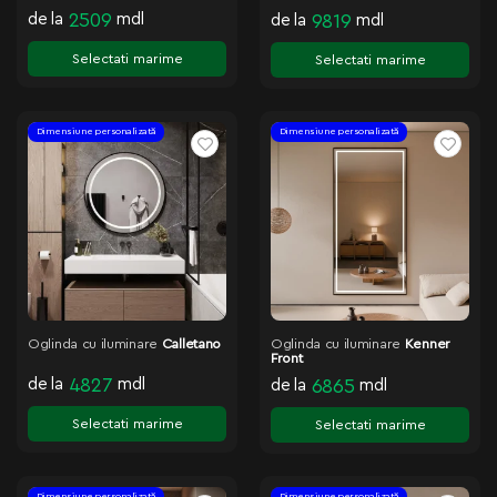
de la
2509
mdl
de la
9819
mdl
Selectati marime
Selectati marime
Dimensiune personalizată
Dimensiune personalizată
Oglinda cu iluminare
Calletano
Oglinda cu iluminare
Kenner
Front
de la
4827
mdl
de la
6865
mdl
Selectati marime
Selectati marime
Dimensiune personalizată
Dimensiune personalizată