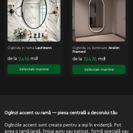
Oglinda in rama
Laurieann
Oglinda cu iluminare
Avalon
Framed
de la
2416
mdl
de la
12476
mdl
Selectati marime
Selectati marime
Oglinzi accent cu ramă — piesa centrală a decorului tău
Oglinzile accent sunt create pentru a ieși în evidență. Pot
avea o ramă largă, finisaj auriu sau patinat, formă specială sau