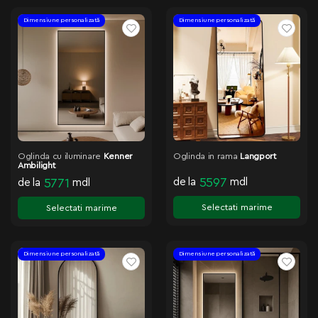
Dimensiune personalizată
Dimensiune personalizată
Oglinda cu iluminare
Kenner
Oglinda in rama
Langport
Ambilight
de la
5597
mdl
de la
5771
mdl
Selectati marime
Selectati marime
Dimensiune personalizată
Dimensiune personalizată