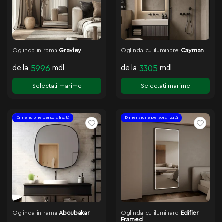
Oglinda in rama
Gravley
Oglinda cu iluminare
Cayman
de la
5996
mdl
de la
3305
mdl
Selectati marime
Selectati marime
Dimensiune personalizată
Dimensiune personalizată
Oglinda in rama
Aboubakar
Oglinda cu iluminare
Edifier
Framed