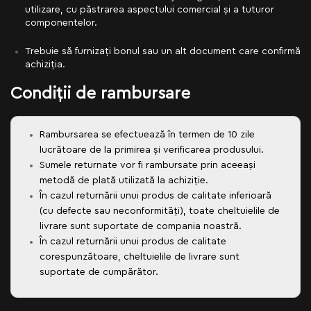
utilizare, cu păstrarea aspectului comercial și a tuturor
componentelor.
Trebuie să furnizați bonul sau un alt document care confirmă
achiziția.
Condiții de rambursare
Rambursarea se efectuează în termen de 10 zile
lucrătoare de la primirea și verificarea produsului.
Sumele returnate vor fi rambursate prin aceeași
metodă de plată utilizată la achiziție.
În cazul returnării unui produs de calitate inferioară
(cu defecte sau neconformități), toate cheltuielile de
livrare sunt suportate de compania noastră.
În cazul returnării unui produs de calitate
corespunzătoare, cheltuielile de livrare sunt
suportate de cumpărător.