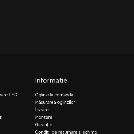
Informatie
inare LED
Oglinzi la comanda
Măsurarea oglinzilor
Livrare
ri
Montare
Garanție
Condiții de returnare și schimb