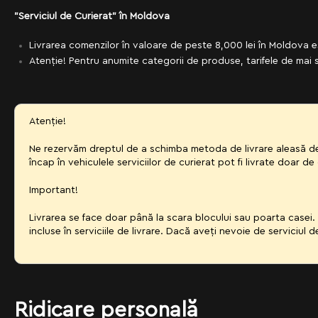
"Serviciul de Curierat" în Moldova
Livrarea comenzilor în valoare de peste 8,000 lei în Moldova es
Atenție! Pentru anumite categorii de produse, tarifele de mai s
Atenție!
Ne rezervăm dreptul de a schimba metoda de livrare aleasă de 
încap în vehiculele serviciilor de curierat pot fi livrate doar 
Important!
Livrarea se face doar până la scara blocului sau poarta casei
incluse în serviciile de livrare. Dacă aveți nevoie de serviciul d
Ridicare personală