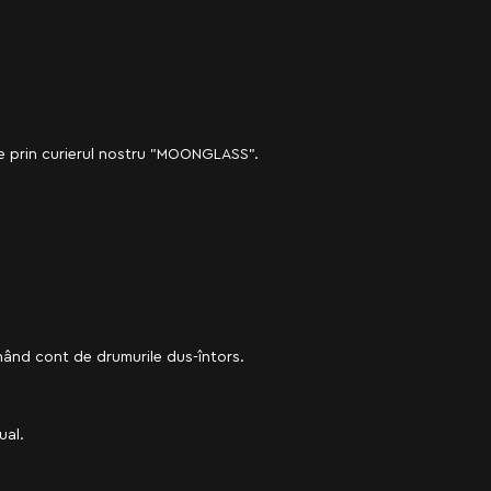
 fie prin curierul nostru "MOONGLASS".
inând cont de drumurile dus-întors.
ual.