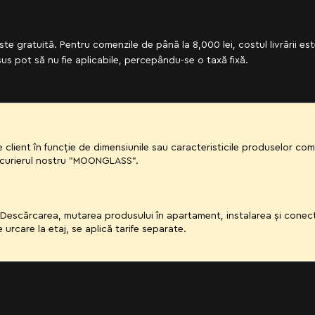
te gratuită. Pentru comenzile de până la 8,000 lei, costul livrării est
us pot să nu fie aplicabile, percepându-se o taxă fixă.
client în funcție de dimensiunile sau caracteristicile produselor c
de curierul nostru "MOONGLASS".
. Descărcarea, mutarea produsului în apartament, instalarea și cone
e urcare la etaj, se aplică tarife separate.