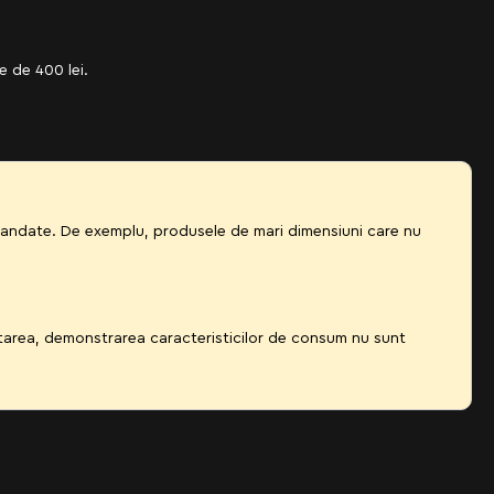
e de 400 lei.
omandate. De exemplu, produsele de mari dimensiuni care nu
ctarea, demonstrarea caracteristicilor de consum nu sunt