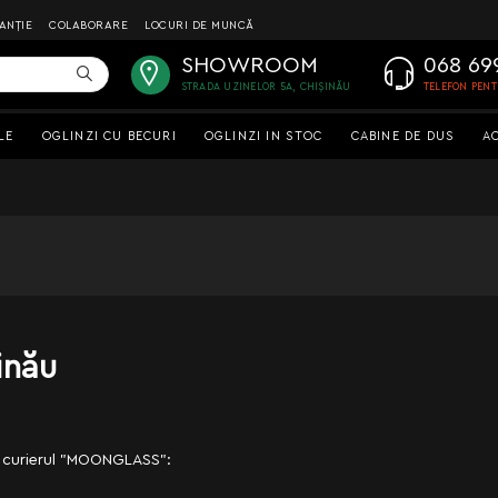
ANȚIE
COLABORARE
LOCURI DE MUNCĂ
SHOWROOM
068 69
STRADA UZINELOR 5A, CHIȘINĂU
TELEFON PEN
LE
OGLINZI CU BECURI
OGLINZI IN STOC
CABINE DE DUS
A
inău
in curierul "MOONGLASS":