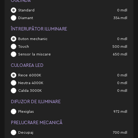
OGLINDĂ
Standard
0
mdl
Diamant
354
mdl
ÎNTRERUPĂTOR ILUMINARE
Buton mechanic
0
mdl
Touch
500
mdl
Sensor la miscare
650
mdl
CULOAREA LED
Rece 6000K
0
mdl
Neutra 4000K
0
mdl
Calda 3000K
0
mdl
DIFUZOR DE ILUMINARE
Plexiglas
972
mdl
PRELUCRARE MECANICĂ
Decupaj
700
mdl