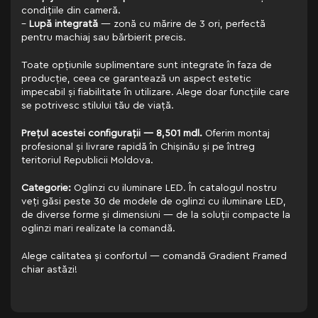
condițiile din cameră.
–
Lupă integrată
— zonă cu mărire de 3 ori, perfectă
pentru machiaj sau bărbierit precis.
Toate opțiunile suplimentare sunt integrate în faza de
producție, ceea ce garantează un aspect estetic
impecabil și fiabilitate în utilizare. Alege doar funcțiile care
se potrivesc stilului tău de viață.
Prețul acestei configurații — 8,501 mdl.
Oferim montaj
profesional și livrare rapidă în Chișinău și pe întreg
teritoriul Republicii Moldova.
Categorie:
Oglinzi cu iluminare LED. În catalogul nostru
veți găsi peste 30 de modele de oglinzi cu iluminare LED,
de diverse forme și dimensiuni — de la soluții compacte la
oglinzi mari realizate la comandă.
Alege calitatea și confortul — comandă Gradient Framed
chiar astăzi!