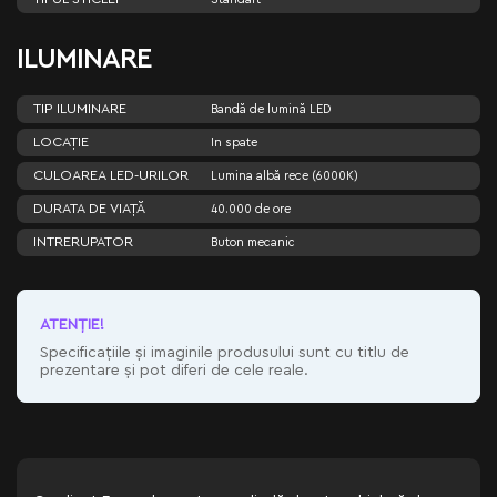
ILUMINARE
TIP ILUMINARE
Bandă de lumină LED
LOCAȚIE
In spate
CULOAREA LED-URILOR
Lumina albă rece (6000K)
DURATA DE VIAȚĂ
40.000 de ore
INTRERUPATOR
Buton mecanic
ATENŢIE!
Specificațiile și imaginile produsului sunt cu titlu de
prezentare și pot diferi de cele reale.