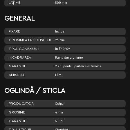
LĂŢIME
500 mm
GENERAL
FIXARE
Inclus
GROSIMEA PRODUSULUI
26 mm
TIPUL CONEXIUNII
in fir 220v
INCADRAREA
Rama din aluminiu
GARANTIE
2 ani pentru partea electronica
AMBALAJ
Film
OGLINDĂ / STICLA
PRODUCATOR
Cehia
GROSIME
4 mm
GARANTIE
6 luni
TIPUL STICLEI
Standart