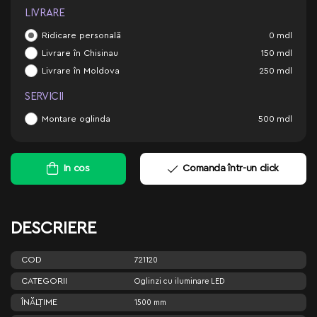
LIVRARE
Ridicare personală
0
mdl
Livrare în Chisinau
150
mdl
Livrare în Moldova
250
mdl
SERVICII
Montare oglinda
500
mdl
In cos
Comanda într-un click
DESCRIERE
COD
721120
CATEGORII
Oglinzi cu iluminare LED
ÎNĂLŢIME
1500 mm