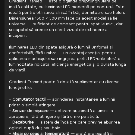
Gradient Framed — este o oglindă dreptunghiulară de
înaltă calitate, cu iluminare LED modernă pe conturul. Este
ideală pentru utilizarea zilnică în băi, dormitoare sau holuri.
Dimensiunea 1500 x 500 mm face ca acest model să fie
universal — suficient de compact pentru spațiile mici, dar
și capabil să creeze un efect vizual de extindere a
încăperii.
Iluminarea LED din spate asigură o lumină uniformă și
confortabilă, fără umbre — un avantaj esențial pentru
aplicarea machiajului sau îngrijirea pielii. LED-urile oferă o
luminozitate ridicată, eficiență energetică și o durată lungă
de viață.
Gradient Framed poate fi dotată suplimentar cu diverse
funcții utile:
–
Comutator tactil
— aprinderea instantanee a luminii
printr-o simplă atingere.
–
Senzor de mișcare
— activare automată a luminii la
apropiere, fără atingere și fără urme pe sticlă.
–
Dezaburire
— sistem de încălzire care previne aburirea
oglinzii după duș sau baie.
–
Afișaj cu ceas și temperatură
— arată ora exactă și