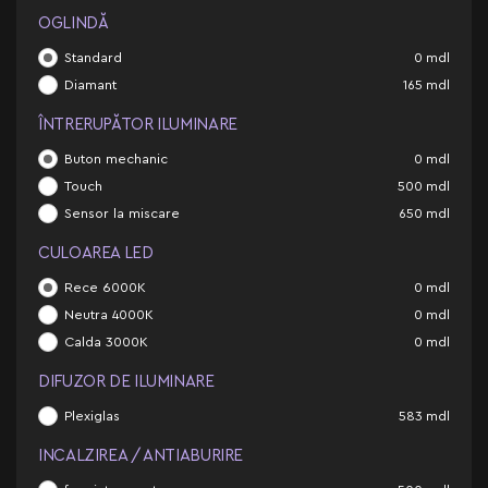
OGLINDĂ
Standard
0
mdl
Diamant
165
mdl
ÎNTRERUPĂTOR ILUMINARE
Buton mechanic
0
mdl
Touch
500
mdl
Sensor la miscare
650
mdl
CULOAREA LED
Rece 6000K
0
mdl
Neutra 4000K
0
mdl
Calda 3000K
0
mdl
DIFUZOR DE ILUMINARE
Plexiglas
583
mdl
INCALZIREA / ANTIABURIRE