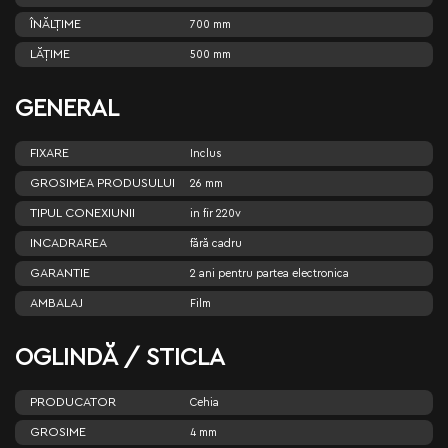
ÎNĂLŢIME
700 mm
LĂŢIME
500 mm
GENERAL
FIXARE
Inclus
GROSIMEA PRODUSULUI
26 mm
TIPUL CONEXIUNII
in fir 220v
INCADRAREA
fără cadru
GARANTIE
2 ani pentru partea electronica
AMBALAJ
Film
OGLINDĂ / STICLA
PRODUCATOR
Cehia
GROSIME
4 mm