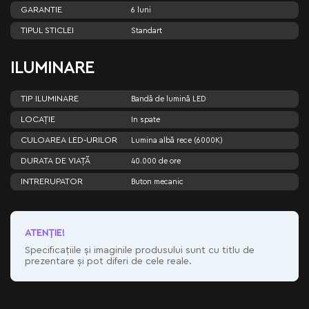
GARANTIE
6 luni
TIPUL STICLEI
Standart
ILUMINARE
TIP ILUMINARE
Bandă de lumină LED
LOCAȚIE
In spate
CULOAREA LED-URILOR
Lumina albă rece (6000K)
DURATA DE VIAȚĂ
40.000 de ore
INTRERUPATOR
Buton mecanic
ATENŢIE!
Specificațiile și imaginile produsului sunt cu titlu de
prezentare și pot diferi de cele reale.