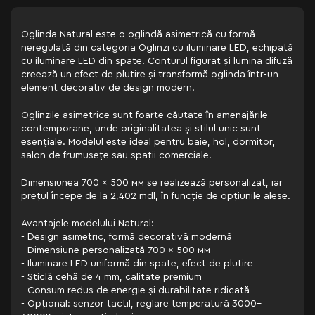
Oglinda Natural este o oglindă asimetrică cu formă
neregulată din categoria Oglinzi cu iluminare LED, echipată
cu iluminare LED din spate. Conturul figurat și lumina difuză
creează un efect de plutire și transformă oglinda într-un
element decorativ de design modern.
Oglinzile asimetrice sunt foarte căutate în amenajările
contemporane, unde originalitatea și stilul unic sunt
esențiale. Modelul este ideal pentru baie, hol, dormitor,
salon de frumusețe sau spații comerciale.
Dimensiunea 700 × 500 мм se realizează personalizat, iar
prețul începe de la 2,402 mdl, în funcție de opțiunile alese.
Avantajele modelului Natural:
- Design asimetric, formă decorativă modernă
- Dimensiune personalizată 700 × 500 мм
- Iluminare LED uniformă din spate, efect de plutire
- Sticlă cehă de 4 mm, calitate premium
- Consum redus de energie și durabilitate ridicată
- Opțional: senzor tactil, reglare temperatură 3000–