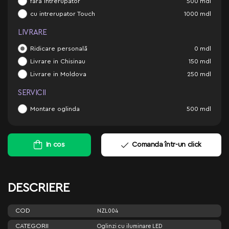
fara intrerupator
500
mdl
cu intrerupator Touch
1000
mdl
LIVRARE
Ridicare personală
0
mdl
Livrare in Chisinau
150
mdl
Livrare in Moldova
250
mdl
SERVICII
Montare oglinda
500
mdl
In cos
Comanda într-un click
DESCRIERE
COD
NZL004
CATEGORII
Oglinzi cu iluminare LED