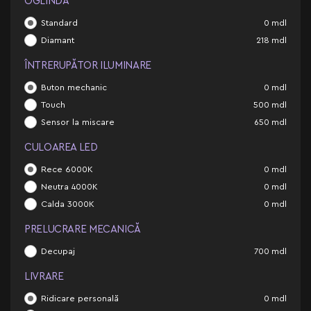
OGLINDĂ
Standard
0
mdl
Diamant
218
mdl
ÎNTRERUPĂTOR ILUMINARE
Buton mechanic
0
mdl
Touch
500
mdl
Sensor la miscare
650
mdl
CULOAREA LED
Rece 6000K
0
mdl
Neutra 4000K
0
mdl
Calda 3000K
0
mdl
PRELUCRARE MECANICĂ
Decupaj
700
mdl
LIVRARE
Ridicare personală
0
mdl