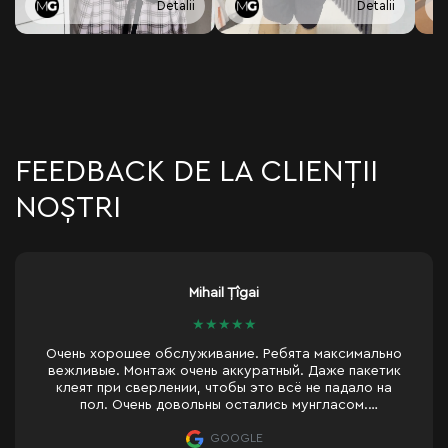
Detalii
Detalii
FEEDBACK DE LA CLIENȚII
NOȘTRI
nina ursu
★
★
★
★
★
но
Заказываю у них уже 2 зеркало, первое в ванную
ик
сейчас в спальню. Оба с подсветкой. И оба просто
а
замечательно сделаны. Быстро и качественно!
Рекомендую!
GOOGLE