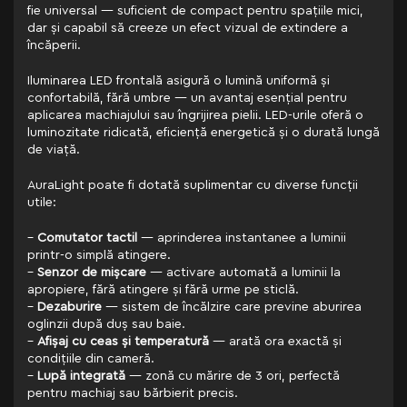
fie universal — suficient de compact pentru spațiile mici,
dar și capabil să creeze un efect vizual de extindere a
încăperii.
Iluminarea LED frontală asigură o lumină uniformă și
confortabilă, fără umbre — un avantaj esențial pentru
aplicarea machiajului sau îngrijirea pielii. LED-urile oferă o
luminozitate ridicată, eficiență energetică și o durată lungă
de viață.
AuraLight poate fi dotată suplimentar cu diverse funcții
utile:
–
Comutator tactil
— aprinderea instantanee a luminii
printr-o simplă atingere.
–
Senzor de mișcare
— activare automată a luminii la
apropiere, fără atingere și fără urme pe sticlă.
–
Dezaburire
— sistem de încălzire care previne aburirea
oglinzii după duș sau baie.
–
Afișaj cu ceas și temperatură
— arată ora exactă și
condițiile din cameră.
–
Lupă integrată
— zonă cu mărire de 3 ori, perfectă
pentru machiaj sau bărbierit precis.