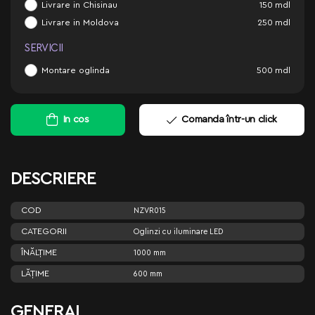
Livrare in Chisinau
150
mdl
Livrare in Moldova
250
mdl
SERVICII
Montare oglinda
500
mdl
In cos
Comanda într-un click
DESCRIERE
COD
NZVR015
CATEGORII
Oglinzi cu iluminare LED
ÎNĂLŢIME
1000 mm
LĂŢIME
600 mm
GENERAL