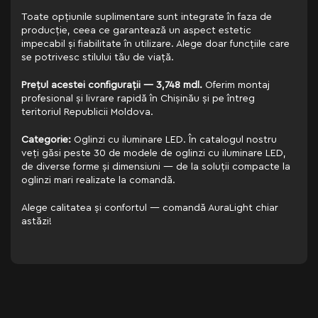
Toate opțiunile suplimentare sunt integrate în faza de
producție, ceea ce garantează un aspect estetic
impecabil și fiabilitate în utilizare. Alege doar funcțiile care
se potrivesc stilului tău de viață.
Prețul acestei configurații — 3,748 mdl.
Oferim montaj
profesional și livrare rapidă în Chișinău și pe întreg
teritoriul Republicii Moldova.
Categorie:
Oglinzi cu iluminare LED. În catalogul nostru
veți găsi peste 30 de modele de oglinzi cu iluminare LED,
de diverse forme și dimensiuni — de la soluții compacte la
oglinzi mari realizate la comandă.
Alege calitatea și confortul — comandă AuraLight chiar
astăzi!