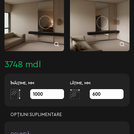
3748 mdl
ÎNĂLŢIME, MM
LĂŢIME, MM
OPȚIUNI SUPLIMENTARE