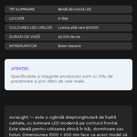
TIP ILUMINARE
Bandă de lumină LED
LOCAȚIE
In fata
CULOAREA LED-URILOR
Lumina albă rece (6000K)
DURATA DE VIAȚĂ
40.000 de ore
INTRERUPATOR
Buton mecanic
ATENŢIE!
Specificațiile și imaginile produsului sunt cu titlu de
prezentare și pot diferi de cele reale.
AuraLight — este o oglindă dreptunghiulară de înaltă
calitate, cu iluminare LED modernă pe conturul frontal.
Este ideală pentru utilizarea zilnică în băi, dormitoare sau
holuri. Dimensiunea 1000 x 600 mm face ca acest model să