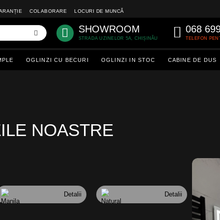
ARANȚIE
COLABORARE
LOCURI DE MUNCĂ
SHOWROOM
068 69
STRADA UZINELOR 5A, CHIȘINĂU
TELEFON PEN
MPLE
OGLINZI CU BECURI
OGLINZI IN STOC
CABINE DE DUS
ZILE NOASTRE
Detalii
Detalii