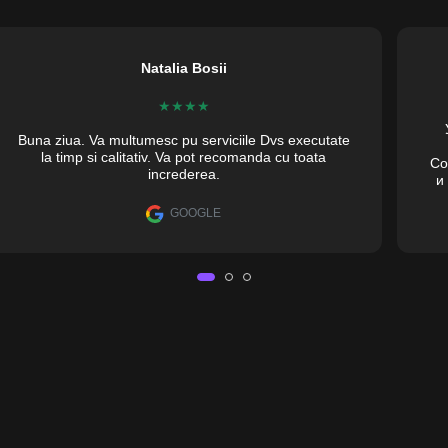
Natalia Bosii
★
★
★
★
Buna ziua. Va multumesc pu serviciile Dvs executate
la timp si calitativ. Va pot recomanda cu toata
Со
increderea.
и
mo
GOOGLE
Од
indă ovală cu iluminare
goria Oglinzi cu iluminare LED, echipat cu iluminare LED frontală. Lumi
,871 mdl, în funcție de opțiunile selectate.