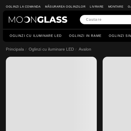
OGLINZI LA COMANDA
MĂSURAREA OGLINZILOR
LIVRARE
MONTARE
G
OGLINZI CU ILUMINARE LED
OGLINZI IN RAME
OGLINZI SI
Principala
Oglinzi cu iluminare LED
Avalon