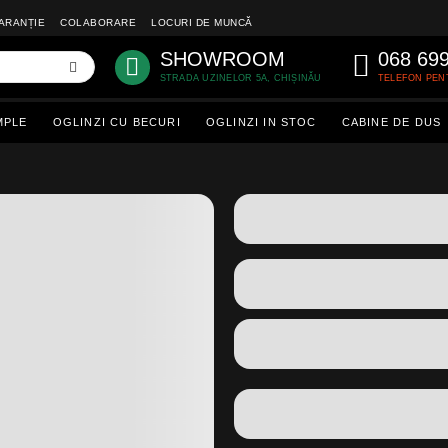
ARANȚIE
COLABORARE
LOCURI DE MUNCĂ
SHOWROOM
068 69
STRADA UZINELOR 5A, CHIȘINĂU
TELEFON PEN
MPLE
OGLINZI CU BECURI
OGLINZI IN STOC
CABINE DE DUS