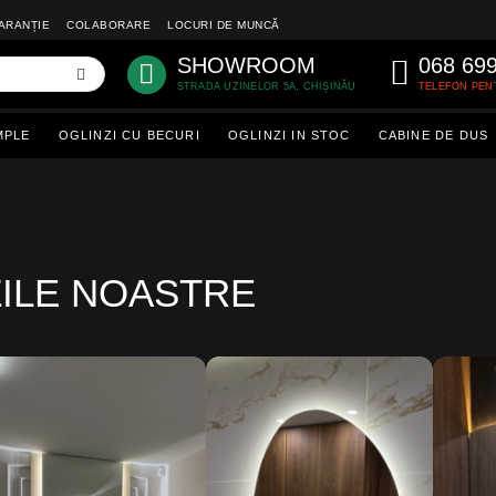
ARANȚIE
COLABORARE
LOCURI DE MUNCĂ
SHOWROOM
068 69
STRADA UZINELOR 5A, CHIȘINĂU
TELEFON PEN
MPLE
OGLINZI CU BECURI
OGLINZI IN STOC
CABINE DE DUS
ZILE NOASTRE