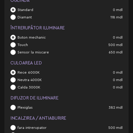
OGLINDĂ
Standard
0
mdl
Diamant
118
mdl
ÎNTRERUPĂTOR ILUMINARE
Buton mechanic
0
mdl
Touch
500
mdl
Sensor la miscare
650
mdl
CULOAREA LED
Rece 6000K
0
mdl
Neutra 4000K
0
mdl
Calda 3000K
0
mdl
DIFUZOR DE ILUMINARE
Plexiglas
382
mdl
INCALZIREA / ANTIABURIRE
fara intrerupator
500
mdl