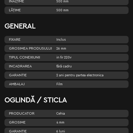
ÎNĂLŢIME
500 mm
LĂŢIME
500 mm
GENERAL
FIXARE
Inclus
GROSIMEA PRODUSULUI
26 mm
TIPUL CONEXIUNII
in fir 220v
INCADRAREA
fără cadru
GARANTIE
2 ani pentru partea electronica
AMBALAJ
Film
OGLINDĂ / STICLA
PRODUCATOR
Cehia
GROSIME
4 mm
GARANTIE
6 luni