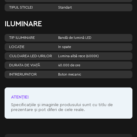
TIPUL STICLEI
Standart
ILUMINARE
TIP ILUMINARE
Bandă de lumină LED
LOCAȚIE
In spate
CULOAREA LED-URILOR
Lumina albă rece (6000K)
DURATA DE VIAȚĂ
40.000 de ore
INTRERUPATOR
Buton mecanic
ATENŢIE!
Specificațiile și imaginile produsului sunt cu titlu de
prezentare și pot diferi de cele reale.