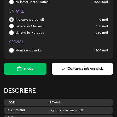
cu intrerupator Touch
1000
mdl
LIVRARE
Ridicare personală
0
mdl
Livrare în Chisinau
150
mdl
Livrare în Moldova
250
mdl
SERVICII
Montare oglinda
500
mdl
In cos
Comanda într-un click
DESCRIERE
COD
ZDV046
CATEGORII
Oglinzi cu iluminare LED