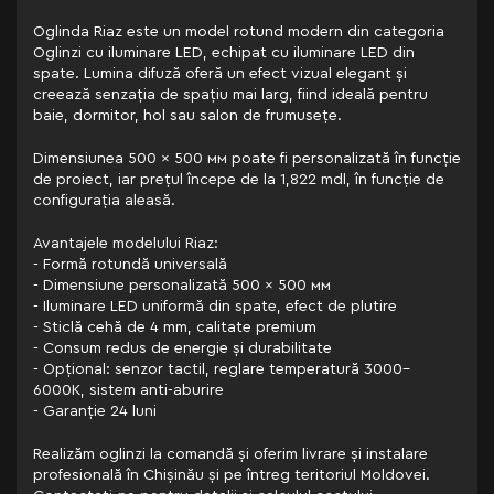
Oglinda Riaz este un model rotund modern din categoria
Oglinzi cu iluminare LED, echipat cu iluminare LED din
spate. Lumina difuză oferă un efect vizual elegant și
creează senzația de spațiu mai larg, fiind ideală pentru
baie, dormitor, hol sau salon de frumusețe.
Dimensiunea 500 × 500 мм poate fi personalizată în funcție
de proiect, iar prețul începe de la 1,822 mdl, în funcție de
configurația aleasă.
Avantajele modelului Riaz:
- Formă rotundă universală
- Dimensiune personalizată 500 × 500 мм
- Iluminare LED uniformă din spate, efect de plutire
- Sticlă cehă de 4 mm, calitate premium
- Consum redus de energie și durabilitate
- Opțional: senzor tactil, reglare temperatură 3000–
6000K, sistem anti-aburire
- Garanție 24 luni
Realizăm oglinzi la comandă și oferim livrare și instalare
profesională în Chișinău și pe întreg teritoriul Moldovei.