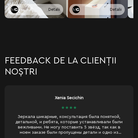
Detalii
Detalii
FEEDBACK DE LA CLIENȚII
NOȘTRI
andrei Madan
★
★
★
★
★
 была понятной,
танавливали были
вёзд, так как в
Foarte mulțumit de produse și de
тали и одно из
 и забыли о "