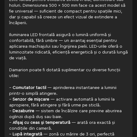
holuri. Dimensiunea 500 x 500 mm face ca acest model să
fie universal — suficient de compact pentru spațiile mici,
dar și capabil să creeze un efect vizual de extindere a
încăperii.
Iluminarea LED frontală asigură o lumină uniformă și
confortabilă, fără umbre — un avantaj esențial pentru
aplicarea machiajului sau îngrijirea pielii. LED-urile oferă o
luminozitate ridicată, eficiență energetică și o durată lungă
de viață.
Damarion poate fi dotată suplimentar cu diverse funcții
utile:
–
Comutator tactil
— aprinderea instantanee a luminii
printr-o simplă atingere.
–
Senzor de mișcare
— activare automată a luminii la
apropiere, fără atingere și fără urme pe sticlă.
–
Dezaburire
— sistem de încălzire care previne aburirea
oglinzii după duș sau baie.
–
Afișaj cu ceas și temperatură
— arată ora exactă și
condițiile din cameră.
–
Lupă integrată
— zonă cu mărire de 3 ori, perfectă