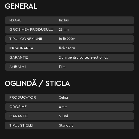
GENERAL
FIXARE
Inclus
GROSIMEA PRODUSULUI
26 mm
TIPUL CONEXIUNII
in fir 220v
INCADRAREA
fără cadru
GARANTIE
2 ani pentru partea electronica
AMBALAJ
Film
OGLINDĂ / STICLA
PRODUCATOR
Cehia
GROSIME
4 mm
GARANTIE
6 luni
TIPUL STICLEI
Standart