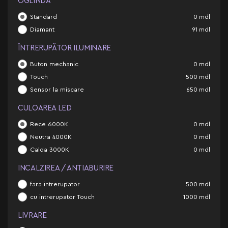
OGLINDĂ
Standard
0
mdl
Diamant
91
mdl
ÎNTRERUPĂTOR ILUMINARE
Buton mechanic
0
mdl
Touch
500
mdl
Sensor la miscare
650
mdl
CULOAREA LED
Rece 6000K
0
mdl
Neutra 4000K
0
mdl
Calda 3000K
0
mdl
INCALZIREA / ANTIABURIRE
fara intrerupator
500
mdl
cu intrerupator Touch
1000
mdl
LIVRARE