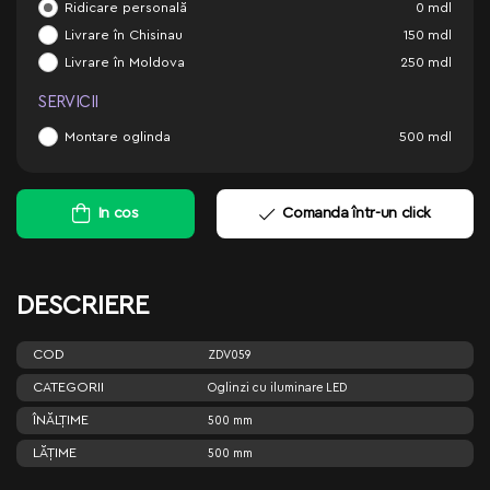
Ridicare personală
0
mdl
Livrare în Chisinau
150
mdl
Livrare în Moldova
250
mdl
SERVICII
Montare oglinda
500
mdl
In cos
Comanda într-un click
DESCRIERE
COD
ZDV059
CATEGORII
Oglinzi cu iluminare LED
ÎNĂLŢIME
500 mm
LĂŢIME
500 mm