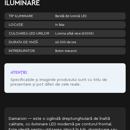
ILUMINARE
TIP ILUMINARE
Bandă de lumină LED
LOCAȚIE
In fata
CULOAREA LED-URILOR
Lumina albă rece (6000K)
DURATA DE VIAȚĂ
40.000 de ore
INTRERUPATOR
Buton mecanic
ATENŢIE!
Specificațiile și imaginile produsului sunt cu titlu de
prezentare și pot diferi de cele reale.
Damarion — este o oglindă dreptunghiulară de înaltă
calitate, cu iluminare LED modernă pe conturul frontal.
Este ideală pentru utilizarea zilnică în băi, dormitoare sau