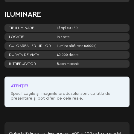
ILUMINARE
TIP ILUMINARE
Lămpi cu LED
LOCAȚIE
In spate
CULOAREA LED-URILOR
Lumina albă rece (6000K)
DURATA DE VIAȚĂ
40.000 de ore
INTRERUPATOR
Buton mecanic
ATENŢIE!
Specificațiile și imaginile produsului sunt cu titlu de
prezentare și pot diferi de cele reale.
Oglinda Eclipse cu dimensiunea 600 x 400 este un model