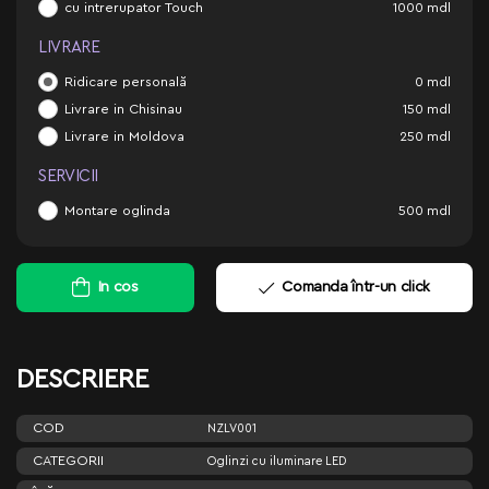
cu intrerupator Touch
1000
mdl
LIVRARE
Ridicare personală
0
mdl
Livrare in Chisinau
150
mdl
Livrare in Moldova
250
mdl
SERVICII
Montare oglinda
500
mdl
In cos
Comanda într-un click
DESCRIERE
COD
NZLV001
CATEGORII
Oglinzi cu iluminare LED