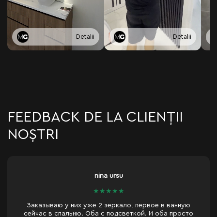
Detalii
Detalii
FEEDBACK DE LA CLIENȚII
NOȘTRI
nina ursu
★
★
★
★
★
Заказываю у них уже 2 зеркало, первое в ванную
сейчас в спальню. Оба с подсветкой. И оба просто