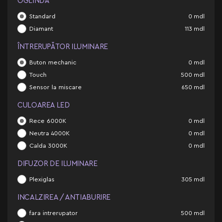
OGLINDĂ
Standard
0
mdl
Diamant
113
mdl
ÎNTRERUPĂTOR ILUMINARE
Buton mechanic
0
mdl
Touch
500
mdl
Sensor la miscare
650
mdl
CULOAREA LED
Rece 6000K
0
mdl
Neutra 4000K
0
mdl
Calda 3000K
0
mdl
DIFUZOR DE ILUMINARE
Plexiglas
305
mdl
INCALZIREA / ANTIABURIRE
fara intrerupator
500
mdl