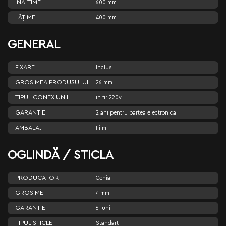
ÎNĂLŢIME
600 mm
LĂŢIME
400 mm
GENERAL
FIXARE
Inclus
GROSIMEA PRODUSULUI
26 mm
TIPUL CONEXIUNII
in fir 220v
GARANTIE
2 ani pentru partea electronica
AMBALAJ
Film
OGLINDĂ / STICLA
PRODUCATOR
Cehia
GROSIME
4 mm
GARANTIE
6 luni
TIPUL STICLEI
Standart