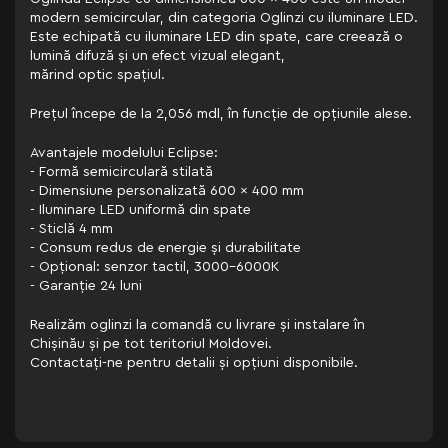
modern semicircular, din categoria Oglinzi cu iluminare LED.
Este echipată cu iluminare LED din spate, care creează o
lumină difuză și un efect vizual elegant,
mărind optic spațiul.
Prețul începe de la 2,056 mdl, în funcție de opțiunile alese.
Avantajele modelului Eclipse:
- Formă semicirculară stilată
- Dimensiune personalizată 600 x 400 mm
- Iluminare LED uniformă din spate
- Sticlă 4 mm
- Consum redus de energie și durabilitate
- Opțional: senzor tactil, 3000–6000K
- Garanție 24 luni
Realizăm oglinzi la comandă cu livrare și instalare în
Chișinău și pe tot teritoriul Moldovei.
Contactați-ne pentru detalii și opțiuni disponibile.