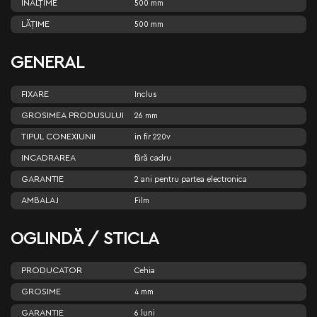
ÎNĂLŢIME
500 mm
LĂŢIME
500 mm
GENERAL
FIXARE
Inclus
GROSIMEA PRODUSULUI
26 mm
TIPUL CONEXIUNII
in fir 220v
INCADRAREA
fără cadru
GARANTIE
2 ani pentru partea electronica
AMBALAJ
Film
OGLINDĂ / STICLA
PRODUCATOR
Cehia
GROSIME
4 mm
GARANTIE
6 luni