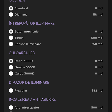
OGLINDĂ
Standard
0
mdl
Diamant
118
mdl
ÎNTRERUPĂTOR ILUMINARE
Buton mechanic
0
mdl
Touch
500
mdl
Sensor la miscare
650
mdl
CULOAREA LED
Rece 6000K
0
mdl
Neutra 4000K
0
mdl
Calda 3000K
0
mdl
DIFUZOR DE ILUMINARE
Plexiglas
382
mdl
INCALZIREA / ANTIABURIRE
fara intrerupator
500
mdl