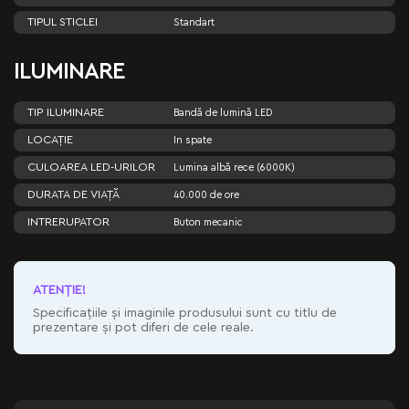
TIPUL STICLEI
Standart
ILUMINARE
TIP ILUMINARE
Bandă de lumină LED
LOCAȚIE
In spate
CULOAREA LED-URILOR
Lumina albă rece (6000K)
DURATA DE VIAȚĂ
40.000 de ore
INTRERUPATOR
Buton mecanic
ATENŢIE!
Specificațiile și imaginile produsului sunt cu titlu de
prezentare și pot diferi de cele reale.