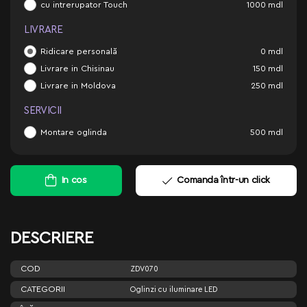
cu intrerupator Touch
1000
mdl
LIVRARE
Ridicare personală
0
mdl
Livrare in Chisinau
150
mdl
Livrare in Moldova
250
mdl
SERVICII
Montare oglinda
500
mdl
In cos
Comanda într-un click
DESCRIERE
COD
ZDV070
CATEGORII
Oglinzi cu iluminare LED