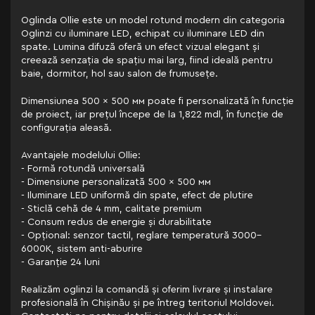
Oglinda Ollie este un model rotund modern din categoria
Oglinzi cu iluminare LED, echipat cu iluminare LED din
spate. Lumina difuză oferă un efect vizual elegant și
creează senzația de spațiu mai larg, fiind ideală pentru
baie, dormitor, hol sau salon de frumusețe.
Dimensiunea 500 × 500 мм poate fi personalizată în funcție
de proiect, iar prețul începe de la 1,822 mdl, în funcție de
configurația aleasă.
Avantajele modelului Ollie:
- Formă rotundă universală
- Dimensiune personalizată 500 × 500 мм
- Iluminare LED uniformă din spate, efect de plutire
- Sticlă cehă de 4 mm, calitate premium
- Consum redus de energie și durabilitate
- Opțional: senzor tactil, reglare temperatură 3000–
6000K, sistem anti-aburire
- Garanție 24 luni
Realizăm oglinzi la comandă și oferim livrare și instalare
profesională în Chișinău și pe întreg teritoriul Moldovei.