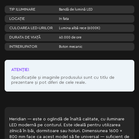
TIP ILUMINARE
Bandă de lumină LED
LOCAȚIE
In fata
CULOAREA LED-URILOR
Lumina albă rece (6000K)
DURATA DE VIAȚĂ
40.000 de ore
INTRERUPATOR
Buton mecanic
ATENŢIE!
Specificațiile și imaginile produsului sunt cu titlu de
prezentare și pot diferi de cele reale.
Meridian — este o oglindă de înaltă calitate, cu iluminare
LED modernă pe conturul. Este ideală pentru utilizarea
zilnică în băi, dormitoare sau holuri. Dimensiunea 1600 x
800 mm face ca acest model să fie universal — suficient de