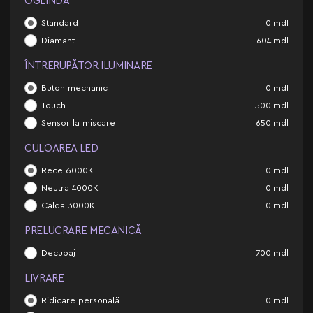
OGLINDĂ
Standard
0
mdl
Diamant
604
mdl
ÎNTRERUPĂTOR ILUMINARE
Buton mechanic
0
mdl
Touch
500
mdl
Sensor la miscare
650
mdl
CULOAREA LED
Rece 6000K
0
mdl
Neutra 4000K
0
mdl
Calda 3000K
0
mdl
PRELUCRARE MECANICĂ
Decupaj
700
mdl
LIVRARE
Ridicare personală
0
mdl