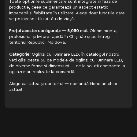
Toate opțiunile suplimentare sunt integrate în faza de
producție, ceea ce garantează un aspect estetic
impecabil și fiabilitate în utilizare. Alege doar funcțiile care
se potrivesc stilului tău de viață.
Prețul acestei configurații — 8,050 mdl.
Oferim montaj
profesional și livrare rapidă în Chișinău și pe întreg
teritoriul Republicii Moldova.
Categorie:
Oglinzi cu iluminare LED. În catalogul nostru
veți găsi peste 30 de modele de oglinzi cu iluminare LED,
de diverse forme și dimensiuni — de la soluții compacte la
oglinzi mari realizate la comandă.
Alege calitatea și confortul — comandă Meridian chiar
astăzi!