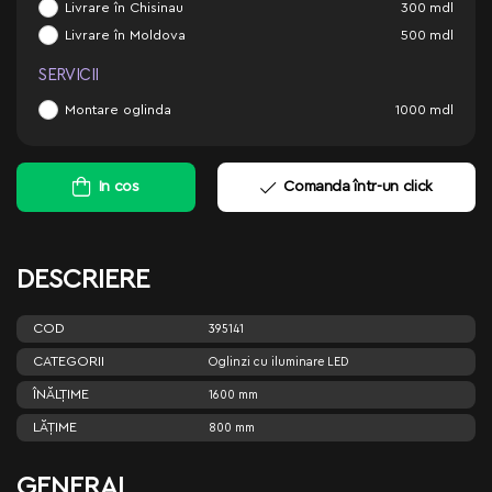
Livrare în Chisinau
300
mdl
Livrare în Moldova
500
mdl
SERVICII
Montare oglinda
1000
mdl
In cos
Comanda într-un click
DESCRIERE
COD
395141
CATEGORII
Oglinzi cu iluminare LED
ÎNĂLŢIME
1600 mm
LĂŢIME
800 mm
GENERAL