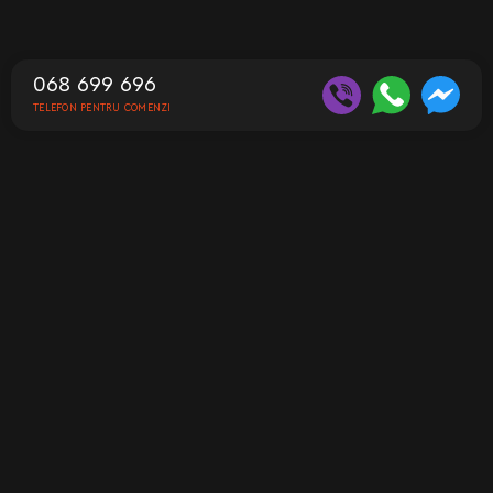
068 699 696
TELEFON PENTRU COMENZI
Contacte
Telefon pentru comenzi
068 699 696