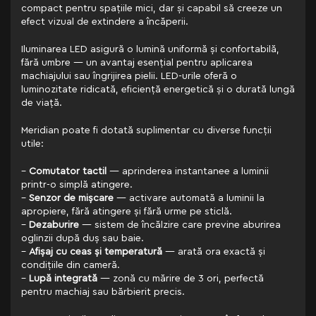
compact pentru spațiile mici, dar și capabil să creeze un
efect vizual de extindere a încăperii.
Iluminarea LED asigură o lumină uniformă și confortabilă,
fără umbre — un avantaj esențial pentru aplicarea
machiajului sau îngrijirea pielii. LED-urile oferă o
luminozitate ridicată, eficiență energetică și o durată lungă
de viață.
Meridian poate fi dotată suplimentar cu diverse funcții
utile:
–
Comutator tactil
— aprinderea instantanee a luminii
printr-o simplă atingere.
–
Senzor de mișcare
— activare automată a luminii la
apropiere, fără atingere și fără urme pe sticlă.
–
Dezaburire
— sistem de încălzire care previne aburirea
oglinzii după duș sau baie.
–
Afișaj cu ceas și temperatură
— arată ora exactă și
condițiile din cameră.
–
Lupă integrată
— zonă cu mărire de 3 ori, perfectă
pentru machiaj sau bărbierit precis.