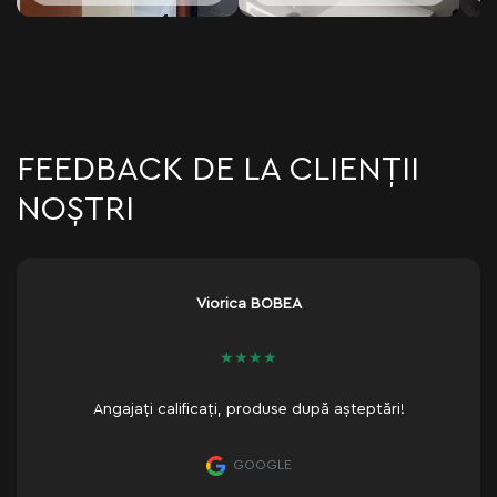
FEEDBACK DE LA CLIENȚII
NOȘTRI
Lyly Balaescul
★
★
★
★
★
ri!
Responsabili si profesioniști.
GOOGLE