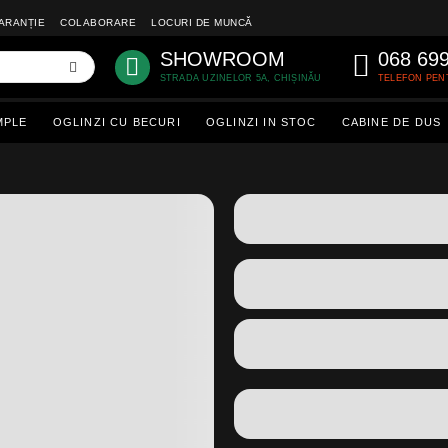
ARANȚIE
COLABORARE
LOCURI DE MUNCĂ
SHOWROOM
068 69
STRADA UZINELOR 5A, CHIȘINĂU
TELEFON PEN
MPLE
OGLINZI CU BECURI
OGLINZI IN STOC
CABINE DE DUS