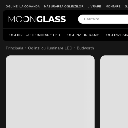
OGLINZI LA COMANDA
MĂSURAREA OGLINZILOR
LIVRARE
MONTARE
G
OGLINZI CU ILUMINARE LED
OGLINZI IN RAME
OGLINZI SI
Principala
Oglinzi cu iluminare LED
Budworth