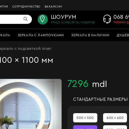
АНТИЯ
СОТРУДНИЧЕСТВО
ВАКАНСИИ
ШОУРУМ
068 6
УЛИЦА UZINELOR 5A, КИШИНЕВ
ТЕЛЕФОН Д
РКАЛА
ЗЕРКАЛА С ЛАМПОЧКАМИ
ЗЕРКАЛА В НАЛИЧИИ
ДУШЕВ
еркало с подсветкой Anan
100 x 1100 мм
7296
mdl
СТАНДАРТНЫЕ РАЗМЕРЫ
500 x 500
600 x 600