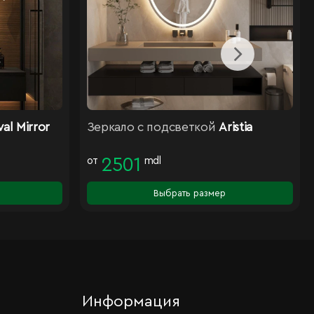
al Mirror
Зеркало с подсветкой
Aristia
от
2501
mdl
Выбрать размер
Информация