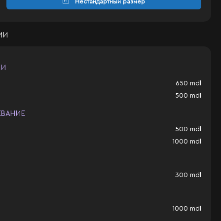
Нестандартный размер
ИИ
КИ
650
mdl
500
mdl
ЕВАНИЕ
500
mdl
1000
mdl
300
mdl
1000
mdl