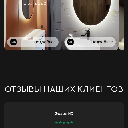
Подробнее
Подробнее
ОТЗЫВЫ НАШИХ КЛИЕНТОВ
GosterMD
Iv
★
★
★
★
★
★