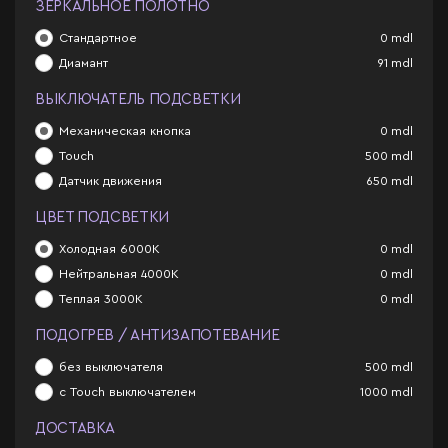
ЗЕРКАЛЬНОЕ ПОЛОТНО
Стандартное
0
mdl
Диамант
91
mdl
ВЫКЛЮЧАТЕЛЬ ПОДСВЕТКИ
Механическая кнопка
0
mdl
Touch
500
mdl
Датчик движения
650
mdl
ЦВЕТ ПОДСВЕТКИ
Холодная 6000К
0
mdl
Нейтральная 4000К
0
mdl
Теплая 3000К
0
mdl
ПОДОГРЕВ / АНТИЗАПОТЕВАНИЕ
без выключателя
500
mdl
с Touch выключателем
1000
mdl
ДОСТАВКА