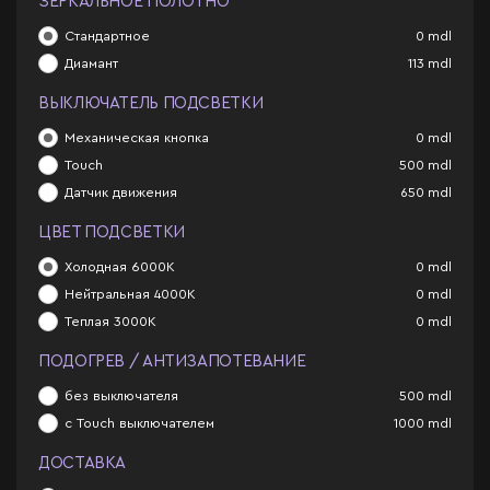
ЗЕРКАЛЬНОЕ ПОЛОТНО
Стандартное
0
mdl
Диамант
113
mdl
ВЫКЛЮЧАТЕЛЬ ПОДСВЕТКИ
Механическая кнопка
0
mdl
Touch
500
mdl
Датчик движения
650
mdl
ЦВЕТ ПОДСВЕТКИ
Холодная 6000К
0
mdl
Нейтральная 4000К
0
mdl
Теплая 3000К
0
mdl
ПОДОГРЕВ / АНТИЗАПОТЕВАНИЕ
без выключателя
500
mdl
с Touch выключателем
1000
mdl
ДОСТАВКА