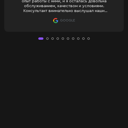
опыт работы с ними, и я осталась довольна
обслуживанием, качеством и условиями.
Консультант внимательно выслушал наши
пожелания, мастер установил зеркало
профессионально и с максимальной точностью.
GOOGLE
Только положительные впечатления. :)
Рекомендую!))
Зеркало с LED-подсветк
Зеркало Vinia — это высококачественное зеркало с современной
LED-подсветка обеспечивает равномерное и комфортное освещен
Vinia можно дополнительно оснастить различными функциональны
– Сенсорный выключатель — для мгновенного включения подсве
– Датчик движения — автоматическое включение при приближении
– Подогрев зеркала — предотвращает запотевание поверхности
– Дисплей с часами и температурой — удобно отображает теку
– Увеличительная линза — встроенная зона 3-кратного увеличени
Все дополнительные опции интегрируются в конструкцию зеркала