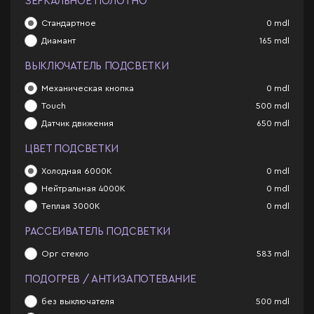
ЗЕРКАЛЬНОЕ ПОЛОТНО
Стандартное
0
mdl
Диамант
165
mdl
ВЫКЛЮЧАТЕЛЬ ПОДСВЕТКИ
Механическая кнопка
0
mdl
Touch
500
mdl
Датчик движения
650
mdl
ЦВЕТ ПОДСВЕТКИ
Холодная 6000К
0
mdl
Нейтральная 4000К
0
mdl
Теплая 3000К
0
mdl
РАССЕИВАТЕЛЬ ПОДСВЕТКИ
Орг стекло
583
mdl
ПОДОГРЕВ / АНТИЗАПОТЕВАНИЕ
без выключателя
500
mdl