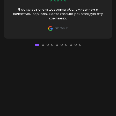
★
★
★
★
★
луживанием и
рекомендую эту
Спасибо, это было хорошо восп
GOOGLE
Зеркало с LED-подсветк
Зеркало Marble — это высококачественное зеркало с современно
LED-подсветка обеспечивает равномерное и комфортное освещен
Marble можно дополнительно оснастить различными функциональ
– Сенсорный выключатель — для мгновенного включения подсве
– Датчик движения — автоматическое включение при приближении
– Подогрев зеркала — предотвращает запотевание поверхности
– Дисплей с часами и температурой — удобно отображает теку
– Увеличительная линза — встроенная зона 3-кратного увеличени