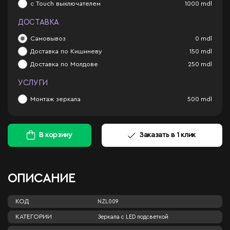
с Touch выключателем
1000
mdl
ДОСТАВКА
Самовывоз
0
mdl
Доставка по Кишиневу
150
mdl
Доставка по Молдове
250
mdl
УСЛУГИ
Монтаж зеркала
500
mdl
В корзину
Заказать в 1 клик
ОПИСАНИЕ
КОД
NZL009
КАТЕГОРИИ
Зеркала c LED подсветкой