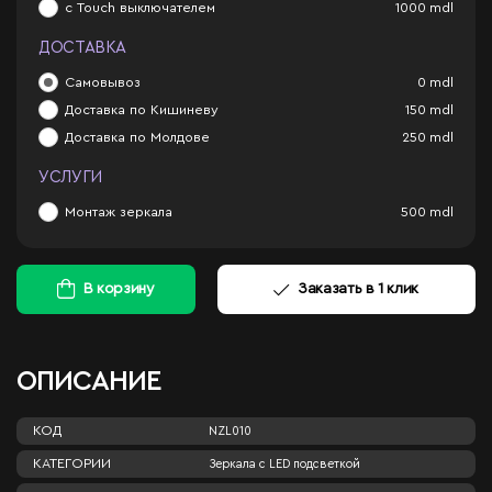
с Touch выключателем
1000
mdl
ДОСТАВКА
Самовывоз
0
mdl
Доставка по Кишиневу
150
mdl
Доставка по Молдове
250
mdl
УСЛУГИ
Монтаж зеркала
500
mdl
В корзину
Заказать в 1 клик
ОПИСАНИЕ
КОД
NZL010
КАТЕГОРИИ
Зеркала c LED подсветкой