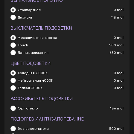
ЗЕРКАЛЬНОЕ ПОЛОТНО
Стандартное
0
mdl
Диамант
118
mdl
ВЫКЛЮЧАТЕЛЬ ПОДСВЕТКИ
Механическая кнопка
0
mdl
Touch
500
mdl
Датчик движения
650
mdl
ЦВЕТ ПОДСВЕТКИ
Холодная 6000К
0
mdl
Нейтральная 4000К
0
mdl
Теплая 3000К
0
mdl
РАССЕИВАТЕЛЬ ПОДСВЕТКИ
Орг стекло
486
mdl
ПОДОГРЕВ / АНТИЗАПОТЕВАНИЕ
без выключателя
500
mdl