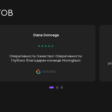
ТОВ
Roman Daniela
★
★
★
★
★
Я заказала зеркало в Moon Glass. Это мой
первый опыт работы с ними, и я осталась
Я
довольна обслуживанием, качеством и
условиями. Консультант внимательно выслушал
наши пожелания, мастер установил зеркало
профессионально и с максимальной точностью.
GOOGLE
Только положительные впечатления. :)
Рекомендую!))
 с LED-подсветкой - Ka
о с современной LED-подсветкой по переднему контуру. Оно иде