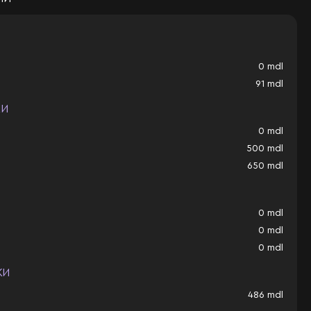
0
mdl
91
mdl
КИ
0
mdl
500
mdl
650
mdl
0
mdl
0
mdl
0
mdl
КИ
486
mdl