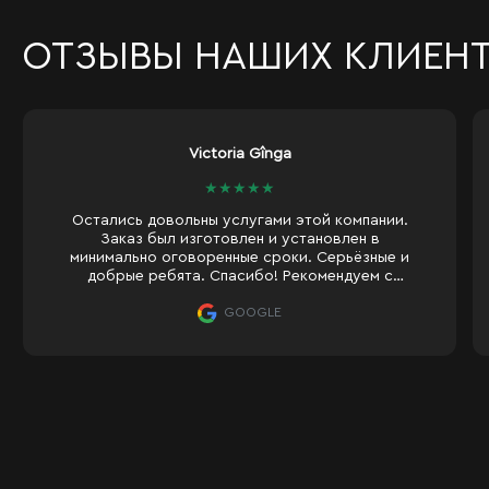
ОТЗЫВЫ НАШИХ КЛИЕН
Diana Donoaga
★
★
★
★
★
Оперативность! Качество! Оперативность!
Глубоко благодарен команде Moonglass!
GOOGLE
Прямоугольное зеркало
Зеркало Kamini — это высококачественное прямоугольное зеркал