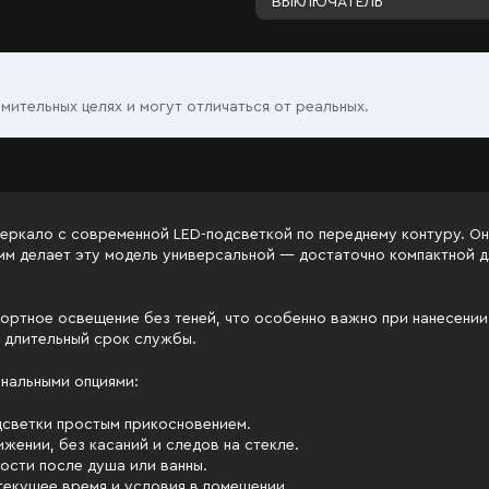
ВЫКЛЮЧАТЕЛЬ
ительных целях и могут отличаться от реальных.
еркало с современной LED-подсветкой по переднему контуру. Он
0 мм делает эту модель универсальной — достаточно компактной 
ортное освещение без теней, что особенно важно при нанесени
 длительный срок службы.
нальными опциями:
одсветки простым прикосновением.
жении, без касаний и следов на стекле.
ости после душа или ванны.
текущее время и условия в помещении.