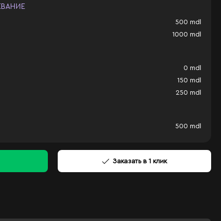
ЕВАНИЕ
500
mdl
1000
mdl
0
mdl
150
mdl
250
mdl
500
mdl
Заказать в 1 клик