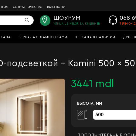
АНТИЯ
СОТРУДНИЧЕСТВО
ВАКАНСИИ
ШОУРУМ
068 6
УЛИЦА UZINELOR 5A, КИШИНЕВ
ТЕЛЕФОН Д
РКАЛА
ЗЕРКАЛА С ЛАМПОЧКАМИ
ЗЕРКАЛА В НАЛИЧИИ
ДУШЕВ
-подсветкой - Kamini 500 x 5
3441 mdl
ВЫСОТА, ММ
ДОПОЛНИТЕЛЬНЫЕ ОПЦ