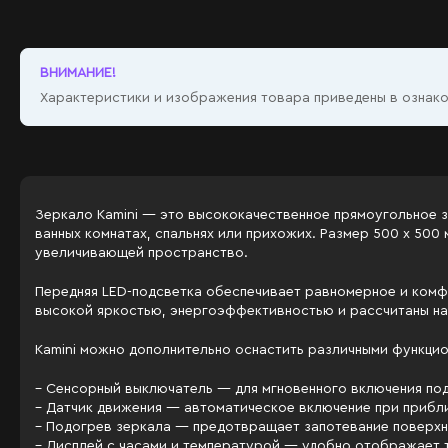
ВНИМАНИЕ!
Характеристики и изображения товара приведены в ознаком
Зеркало Kamini — это высококачественное прямоугольное з
ванных комнатах, спальнях или прихожих. Размер 500 x 50
увеличивающей пространство.
Передняя LED-подсветка обеспечивает равномерное и комф
высокой яркостью, энергоэффективностью и рассчитаны на
Kamini можно дополнительно оснастить различными функцио
– Сенсорный выключатель — для мгновенного включения п
– Датчик движения — автоматическое включение при прибли
– Подогрев зеркала — предотвращает запотевание поверхн
– Дисплей с часами и температурой — удобно отображает 