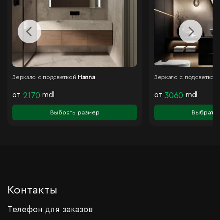
Зеркало с подсветкой
Hanna
Зеркало с подсветкой
от
2170
mdl
от
3060
mdl
Выбрать размер
Выбрать 
Контакты
Телефон для заказов