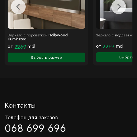
Зеркало с подсветкой
Hollywood
Зеркало с подсветкой
Illuminated
от
2269
mdl
от
2269
mdl
Выбрать 
Выбрать размер
Контакты
Телефон для заказов
068 699 696