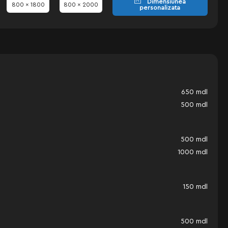
Dimensiunea
800 x 1800
800 x 2000
personalizata
650
mdl
500
mdl
500
mdl
1000
mdl
150
mdl
500
mdl