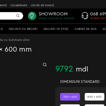
ANȚIE
COLABORARE
LOCURI DE MUNCĂ
SHOWROOM
068 69
STRADA UZINELOR 5A, CHIȘINĂU
TELEFON PEN
LE
OGLINZI CU BECURI
OGLINZI IN STOC
CABINE DE DUS
A
da cu iluminare Afon
0 x 600 mm
9792
mdl
DIMENSIUNI STANDARD
700 x 600
800 x 600