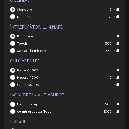
OGLINDĂ
Standard
0
mdl
Diamant
91
mdl
ÎNTRERUPĂTOR ILUMINARE
Buton mechanic
0
mdl
Touch
500
mdl
Sensor la miscare
650
mdl
CULOAREA LED
Rece 6000K
0
mdl
Neutra 4000K
0
mdl
Calda 3000K
0
mdl
INCALZIREA / ANTIABURIRE
fara intrerupator
500
mdl
cu intrerupator Touch
1000
mdl
LIVRARE