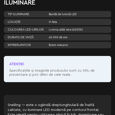
ILUMINARE
TIP ILUMINARE
Bandă de lumină LED
LOCAȚIE
In fata
CULOAREA LED-URILOR
Lumina albă rece (6000K)
DURATA DE VIAȚĂ
40.000 de ore
INTRERUPATOR
Buton mecanic
ATENŢIE!
Specificațiile și imaginile produsului sunt cu titlu de
prezentare și pot diferi de cele reale.
Snelling — este o oglindă dreptunghiulară de înaltă
calitate, cu iluminare LED modernă pe conturul frontal.
Este ideală pentru utilizarea zilnică în băi, dormitoare sau