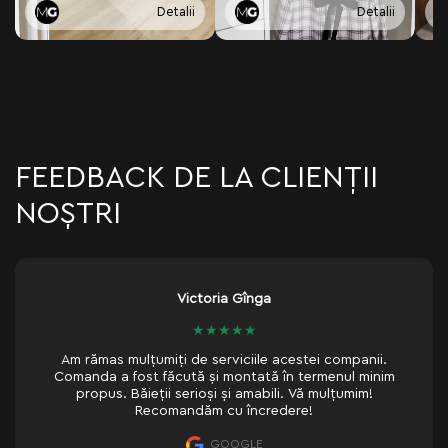
Detalii
Detalii
FEEDBACK DE LA CLIENȚII
NOȘTRI
Galea Vasylevskaia
★
★
★
★
★
m
Зеркало очень красивое и качественное. Спасибо
большое 🌸🌸🌸
GOOGLE