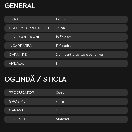
GENERAL
FIXARE
Inclus
GROSIMEA PRODUSULUI
26 mm
TIPUL CONEXIUNII
in fir 220v
INCADRAREA
fără cadru
GARANTIE
2 ani pentru partea electronica
AMBALAJ
Film
OGLINDĂ / STICLA
PRODUCATOR
Cehia
GROSIME
4 mm
GARANTIE
6 luni
TIPUL STICLEI
Standart