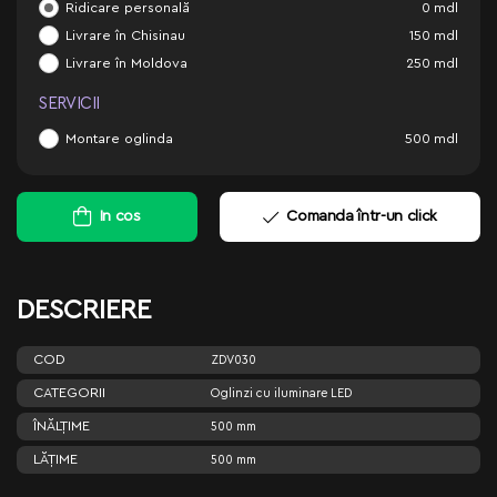
Ridicare personală
0
mdl
Livrare în Chisinau
150
mdl
Livrare în Moldova
250
mdl
SERVICII
Montare oglinda
500
mdl
In cos
Comanda într-un click
DESCRIERE
COD
ZDV030
CATEGORII
Oglinzi cu iluminare LED
ÎNĂLŢIME
500 mm
LĂŢIME
500 mm