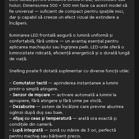
holuri. Dimensiunea 500 x 500 mm face ca acest model să
fie universal — suficient de compact pentru spațiile mici,
dar și capabil să creeze un efect vizual de extindere a
încăperii.
Iluminarea LED frontală asigură o lumină uniformă și
confortabilă, fără umbre — un avantaj esențial pentru
aplicarea machiajului sau îngrijirea pielii. LED-urile oferă o
luminozitate ridicată, eficiență energetică și o durată lungă
de viață.
Snelling poate fi dotată suplimentar cu diverse funcții utile:
–
Comutator tactil
— aprinderea instantanee a luminii
printr-o simplă atingere.
–
Senzor de mișcare
— activare automată a luminii la
apropiere, fără atingere și fără urme pe sticlă.
–
Dezaburire
— sistem de încălzire care previne aburirea
oglinzii după duș sau baie.
–
Afișaj cu ceas și temperatură
— arată ora exactă și
condițiile din cameră.
–
Lupă integrată
— zonă cu mărire de 3 ori, perfectă
pentru machiaj sau bărbierit precis.