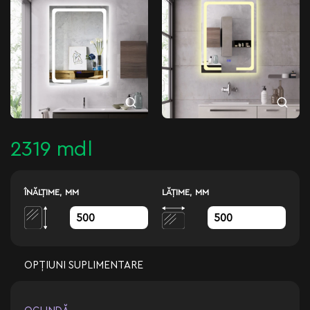
2319 mdl
ÎNĂLŢIME, MM
LĂŢIME, MM
OPȚIUNI SUPLIMENTARE