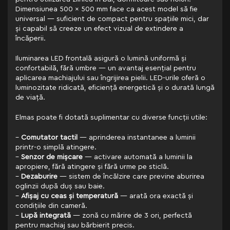
Dimensiunea 500 x 500 mm face ca acest model să fie
universal — suficient de compact pentru spațiile mici, dar
și capabil să creeze un efect vizual de extindere a
încăperii.
Iluminarea LED frontală asigură o lumină uniformă și
confortabilă, fără umbre — un avantaj esențial pentru
aplicarea machiajului sau îngrijirea pielii. LED-urile oferă o
luminozitate ridicată, eficiență energetică și o durată lungă
de viață.
Elmas poate fi dotată suplimentar cu diverse funcții utile:
–
Comutator tactil
— aprinderea instantanee a luminii
printr-o simplă atingere.
–
Senzor de mișcare
— activare automată a luminii la
apropiere, fără atingere și fără urme pe sticlă.
–
Dezaburire
— sistem de încălzire care previne aburirea
oglinzii după duș sau baie.
–
Afișaj cu ceas și temperatură
— arată ora exactă și
condițiile din cameră.
–
Lupă integrată
— zonă cu mărire de 3 ori, perfectă
pentru machiaj sau bărbierit precis.