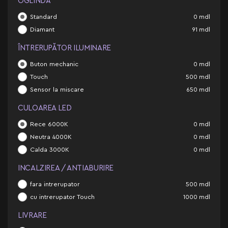
OGLINDĂ
Standard
0
mdl
Diamant
91
mdl
ÎNTRERUPĂTOR ILUMINARE
Buton mechanic
0
mdl
Touch
500
mdl
Sensor la miscare
650
mdl
CULOAREA LED
Rece 6000K
0
mdl
Neutra 4000K
0
mdl
Calda 3000K
0
mdl
INCALZIREA / ANTIABURIRE
fara intrerupator
500
mdl
cu intrerupator Touch
1000
mdl
LIVRARE