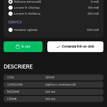
Ridicare personală
0
mdl
Livrare în Chisinau
150
mdl
Livrare în Moldova
250
mdl
SERVICII
Montare oglinda
500
mdl
In cos
Comanda într-un click
DESCRIERE
COD
ZDV013
CATEGORII
Oglinzi cu iluminare LED
ÎNĂLŢIME
500 mm
LĂŢIME
500 mm