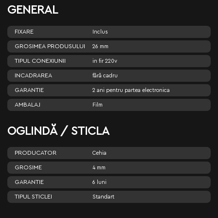
GENERAL
FIXARE
Inclus
GROSIMEA PRODUSULUI
26 mm
TIPUL CONEXIUNII
in fir 220v
INCADRAREA
fără cadru
GARANTIE
2 ani pentru partea electronica
AMBALAJ
Film
OGLINDĂ / STICLA
PRODUCATOR
Cehia
GROSIME
4 mm
GARANTIE
6 luni
TIPUL STICLEI
Standart