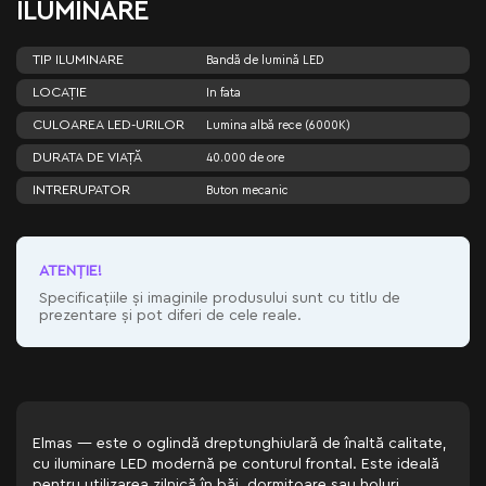
ILUMINARE
TIP ILUMINARE
Bandă de lumină LED
LOCAȚIE
In fata
CULOAREA LED-URILOR
Lumina albă rece (6000K)
DURATA DE VIAȚĂ
40.000 de ore
INTRERUPATOR
Buton mecanic
ATENŢIE!
Specificațiile și imaginile produsului sunt cu titlu de
prezentare și pot diferi de cele reale.
Elmas — este o oglindă dreptunghiulară de înaltă calitate,
cu iluminare LED modernă pe conturul frontal. Este ideală
pentru utilizarea zilnică în băi, dormitoare sau holuri.