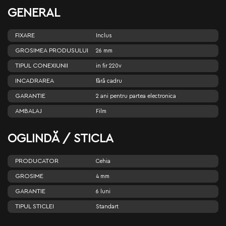
GENERAL
FIXARE
Inclus
GROSIMEA PRODUSULUI
26 mm
TIPUL CONEXIUNII
in fir 220v
INCADRAREA
fără cadru
GARANTIE
2 ani pentru partea electronica
AMBALAJ
Film
OGLINDĂ / STICLA
PRODUCATOR
Cehia
GROSIME
4 mm
GARANTIE
6 luni
TIPUL STICLEI
Standart