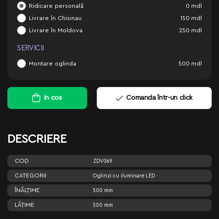
Ridicare personală
0
mdl
Livrare în Chisinau
150
mdl
Livrare în Moldova
250
mdl
SERVICII
Montare oglinda
500
mdl
In cos
Comanda într-un click
DESCRIERE
COD
ZDV069
CATEGORII
Oglinzi cu iluminare LED
ÎNĂLŢIME
500 mm
LĂŢIME
500 mm