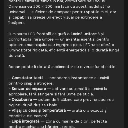
pentru utilizarea zilnică în băi, dormitoare sau holuri.
Dimensiunea 500 x 500 mm face ca acest model să fie
universal — suficient de compact pentru spațiile mici, dar
și capabil să creeze un efect vizual de extindere a
încăperii.
Iluminarea LED frontală asigură o lumină uniformă și
confortabilă, fără umbre — un avantaj esențial pentru
aplicarea machiajului sau îngrijirea pielii. LED-urile oferă o
luminozitate ridicată, eficiență energetică și o durată lungă
de viață.
Ronan poate fi dotată suplimentar cu diverse funcții utile:
–
Comutator tactil
— aprinderea instantanee a luminii
printr-o simplă atingere.
–
Senzor de mișcare
— activare automată a luminii la
apropiere, fără atingere și fără urme pe sticlă.
–
Dezaburire
— sistem de încălzire care previne aburirea
oglinzii după duș sau baie.
–
Afișaj cu ceas și temperatură
— arată ora exactă și
condițiile din cameră.
–
Lupă integrată
— zonă cu mărire de 3 ori, perfectă
pentru machiaj sau bărbierit precis.