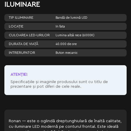
ILUMINARE
TIP ILUMINARE
Bandă de lumină LED
LOCAȚIE
In fata
CULOAREA LED-URILOR
Lumina albă rece (6000K)
DURATA DE VIAȚĂ
40.000 de ore
INTRERUPATOR
Buton mecanic
ATENŢIE!
Specificațiile și imaginile produsului sunt cu titlu de
prezentare și pot diferi de cele reale.
Ronan — este o oglindă dreptunghiulară de înaltă calitate,
cu iluminare LED modernă pe conturul frontal. Este ideală