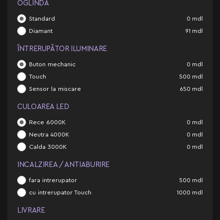
OGLINDĂ
Standard
0
mdl
Diamant
91
mdl
ÎNTRERUPĂTOR ILUMINARE
Buton mechanic
0
mdl
Touch
500
mdl
Sensor la miscare
650
mdl
CULOAREA LED
Rece 6000K
0
mdl
Neutra 4000K
0
mdl
Calda 3000K
0
mdl
INCALZIREA / ANTIABURIRE
fara intrerupator
500
mdl
cu intrerupator Touch
1000
mdl
LIVRARE