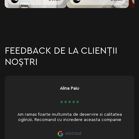
FEEDBACK DE LA CLIENȚII
NOȘTRI
Paiu
Oleg Mora
★
★
★
★
★
★
e deservire si calitatea
Доволен качеством и ско
redere aceasta companie
работы
GLE
GOOG