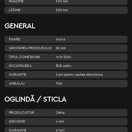
ÎNĂLŢIME
500 mm
LĂŢIME
500 mm
GENERAL
FIXARE
Inclus
GROSIMEA PRODUSULUI
26 mm
TIPUL CONEXIUNII
in fir 220v
INCADRAREA
fără cadru
GARANTIE
2 ani pentru partea electronica
AMBALAJ
Film
OGLINDĂ / STICLA
PRODUCATOR
Cehia
GROSIME
4 mm
GARANTIE
6 luni