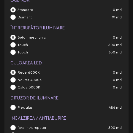
OGLINDĂ
Standard
0
mdl
Diamant
91
mdl
ÎNTRERUPĂTOR ILUMINARE
Buton mechanic
0
mdl
Touch
500
mdl
Touch
650
mdl
CULOAREA LED
Rece 6000K
0
mdl
Neutra 4000K
0
mdl
Calda 3000K
0
mdl
DIFUZOR DE ILUMINARE
Plexiglas
486
mdl
INCALZIREA / ANTIABURIRE
fara intrerupator
500
mdl