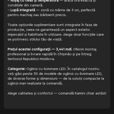
–
Afișaj cu ceas și temperatură
— arată ora exactă și
condițiile din cameră.
–
Lupă integrată
— zonă cu mărire de 3 ori, perfectă
pentru machiaj sau bărbierit precis.
Toate opțiunile suplimentare sunt integrate în faza de
producție, ceea ce garantează un aspect estetic
impecabil și fiabilitate în utilizare. Alege doar funcțiile care
se potrivesc stilului tău de viață.
Prețul acestei configurații — 3,441 mdl.
Oferim montaj
profesional și livrare rapidă în Chișinău și pe întreg
teritoriul Republicii Moldova.
Categorie:
Oglinzi cu iluminare LED. În catalogul nostru
veți găsi peste 30 de modele de oglinzi cu iluminare LED,
de diverse forme și dimensiuni — de la soluții compacte la
oglinzi mari realizate la comandă.
Alege calitatea și confortul — comandă Kamini chiar astăzi!