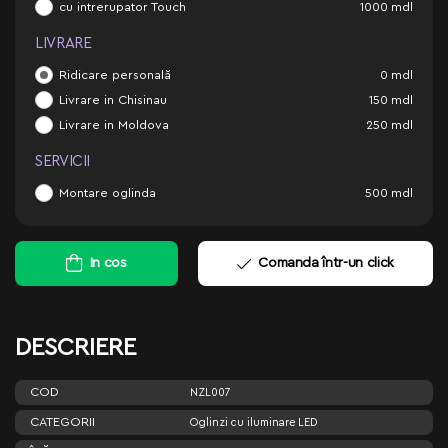
cu intrerupator Touch
1000
mdl
LIVRARE
Ridicare personală
0
mdl
Livrare in Chisinau
150
mdl
Livrare in Moldova
250
mdl
SERVICII
Montare oglinda
500
mdl
In cos
Comanda într-un click
DESCRIERE
COD
NZL007
CATEGORII
Oglinzi cu iluminare LED