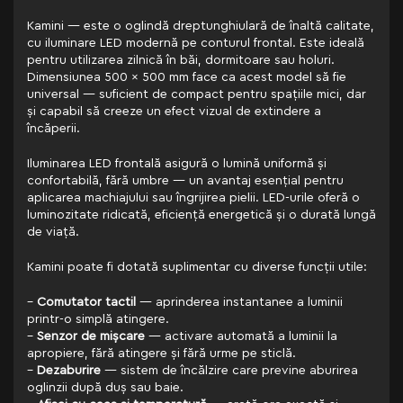
Kamini — este o oglindă dreptunghiulară de înaltă calitate,
cu iluminare LED modernă pe conturul frontal. Este ideală
pentru utilizarea zilnică în băi, dormitoare sau holuri.
Dimensiunea 500 x 500 mm face ca acest model să fie
universal — suficient de compact pentru spațiile mici, dar
și capabil să creeze un efect vizual de extindere a
încăperii.
Iluminarea LED frontală asigură o lumină uniformă și
confortabilă, fără umbre — un avantaj esențial pentru
aplicarea machiajului sau îngrijirea pielii. LED-urile oferă o
luminozitate ridicată, eficiență energetică și o durată lungă
de viață.
Kamini poate fi dotată suplimentar cu diverse funcții utile:
–
Comutator tactil
— aprinderea instantanee a luminii
printr-o simplă atingere.
–
Senzor de mișcare
— activare automată a luminii la
apropiere, fără atingere și fără urme pe sticlă.
–
Dezaburire
— sistem de încălzire care previne aburirea
oglinzii după duș sau baie.