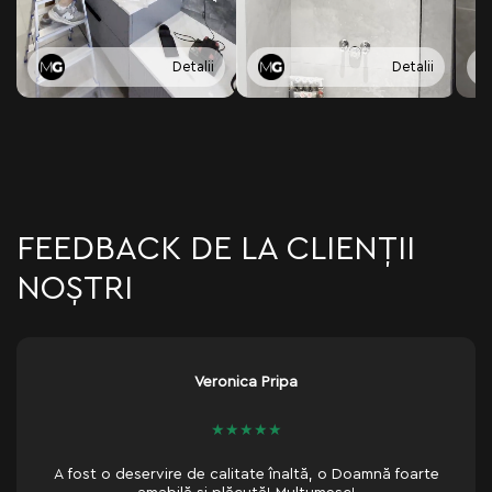
Detalii
Detalii
FEEDBACK DE LA CLIENȚII
NOȘTRI
Veronica Pripa
★
★
★
★
★
o deservire de calitate înaltă, o Doamnă foarte
Я дово