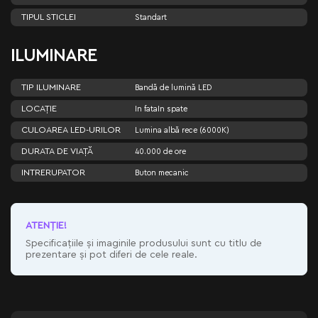
TIPUL STICLEI
Standart
ILUMINARE
TIP ILUMINARE
Bandă de lumină LED
LOCAȚIE
In fata
In spate
CULOAREA LED-URILOR
Lumina albă rece (6000K)
DURATA DE VIAȚĂ
40.000 de ore
INTRERUPATOR
Buton mecanic
ATENŢIE!
Specificațiile și imaginile produsului sunt cu titlu de
prezentare și pot diferi de cele reale.