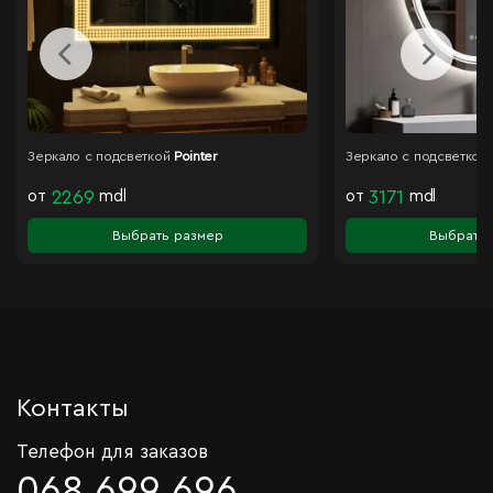
Зеркало с подсветкой
Pointer
Зеркало с подсветкой
от
2269
mdl
от
3171
mdl
Выбрать размер
Выбрать 
Контакты
Телефон для заказов
068 699 696