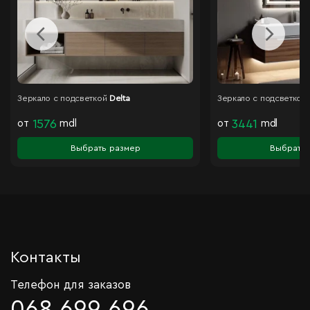
Зеркало с подсветкой
Delta
Зеркало с подсветкой
от
1576
mdl
от
3441
mdl
Выбрать размер
Выбрать 
Контакты
Телефон для заказов
068 699 696