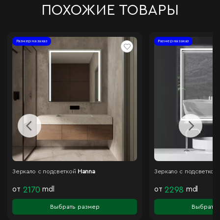
ПОХОЖИЕ ТОВАРЫ
Размер на заказ
Размер на заказ
Зеркало с подсветкой
Hanna
Зеркало с подсветкой
от
2170
mdl
от
2298
mdl
Выбрать размер
Выбрать 