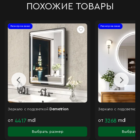
ПОХОЖИЕ ТОВАРЫ
Размер на заказ
Размер на заказ
Зеркало с подсветкой
Demetrion
Зеркало с подсветкой
от
4417
mdl
от
3268
mdl
Выбрать размер
Выбрать 