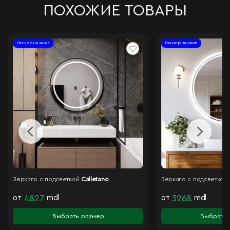
ПОХОЖИЕ ТОВАРЫ
Размер на заказ
Размер на заказ
Зеркало с подсветкой
Calletano
Зеркало с подсветкой
от
4827
mdl
от
3268
mdl
Выбрать размер
Выбрать 