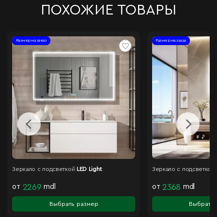
ПОХОЖИЕ ТОВАРЫ
Размер на заказ
Размер на заказ
Зеркало с подсветкой
LED Light
Зеркало с подсветкой
от
2269
mdl
от
2368
mdl
Выбрать размер
Выбрать 