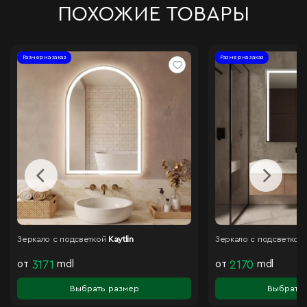
ПОХОЖИЕ ТОВАРЫ
Размер на заказ
Размер на заказ
Зеркало с подсветкой
Kaytlin
Зеркало с подсветкой
от
3171
mdl
от
2170
mdl
Выбрать размер
Выбрать 